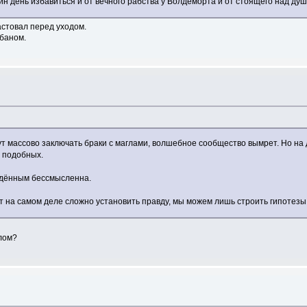
н день избавиться и от вечного рабства у Волдеморта и от стоящего над душ
кастовал перед уходом.
абаном.
ут массово заключать браки с маглами, волшебное сообщество вымрет. Но на
 подобных.
ождённым бессмысленна.
т на самом деле сложно установить правду, мы можем лишь строить гипотезы
глом?