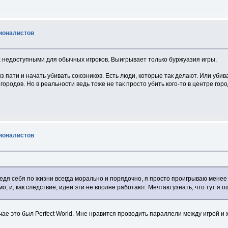
ционалистов
 недоступными для обычных игроков. Выигрывает только буржуазия игры.
 пати и начать убивать союзников. Есть люди, которые так делают. Или убив
городов. Но в реальности ведь тоже не так просто убить кого-то в центре горо
ционалистов
ведя себя по жизни всегда морально и порядочно, я просто проигрываю мене
мо, и, как следствие, идеи эти не вполне работают. Мечтаю узнать, что тут я
е это был Perfect World. Мне нравится проводить параллели между игрой и ж