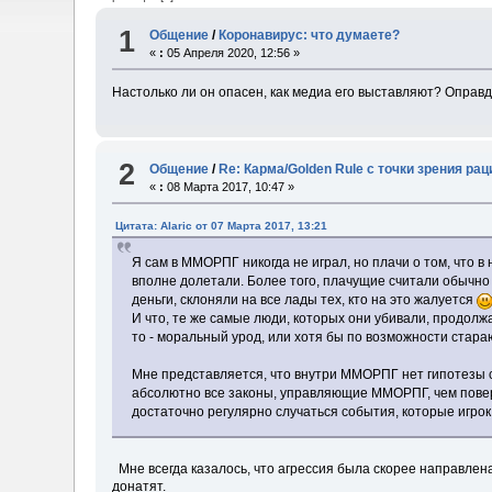
1
Общение
/
Коронавирус: что думаете?
«
:
05 Апреля 2020, 12:56 »
Настолько ли он опасен, как медиа его выставляют? Оправ
2
Общение
/
Re: Карма/Golden Rule с точки зрения ра
«
:
08 Марта 2017, 10:47 »
Цитата: Alaric от 07 Марта 2017, 13:21
Я сам в ММОРПГ никогда не играл, но плачи о том, что в
вполне долетали. Более того, плачущие считали обычно э
деньги, склоняли на все лады тех, кто на это жалуется
И что, те же самые люди, которых они убивали, продолж
то - моральный урод, или хотя бы по возможности стар
Мне представляется, что внутри ММОРПГ нет гипотезы с
абсолютно все законы, управляющие ММОРПГ, чем повер
достаточно регулярно случаться события, которые игро
Мне всегда казалось, что агрессия была скорее направлен
донатят.