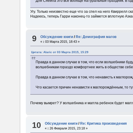
Для Снейпа это всё вообще натуральный праздник. В оди
Угу. Только неизвестно еще что за спел на него Квиррелл с
Надеюсь, теперь Гарри наконец-то займется вплотную Азк
9
Обсуждение книги
/
Re: Демография магов
«
:
03 Марта 2015, 18:43 »
Цитата: Alaric от 03 Марта 2015, 15:29
Правда в данном случае в том, что если волшебники буд
волшебникам гораздо комфортнее жить в обществе себе
Правда в данном случае в том, что ненависть к маглор
Что касается причин ненависти к маглорождённым, то ту
Почему вымрет? У волшебника и маггла ребенок будет маг
10
Обсуждение книги
/
Re: Критика произведения
«
:
26 Февраля 2015, 23:18 »