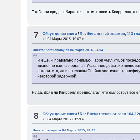
Так Гарри вроде собирается потом оживить Квиррелла, а есл
7
Обсуждение книги
/
Re: Финальный экзамен, 113 гл
«
:
04 Марта 2015, 10:07 »
Цитата: nerationalny от 04 Марта 2015, 04:04
И ещё. Я правильно понимаю, Гарри убил УпСов посредс
жизненно важные органы? Указанное действие является
авторитета, да и по словам Снейпа частичная трансфиг
некоторой задержкой.
Ну да. Вряд ли Квиррелл предполагал, что ему сотрут все
8
Обсуждение книги
/
Re: Впечатления от глав 104-12
«
:
04 Марта 2015, 01:59 »
Цитата: nadeys от 04 Марта 2015, 01:42