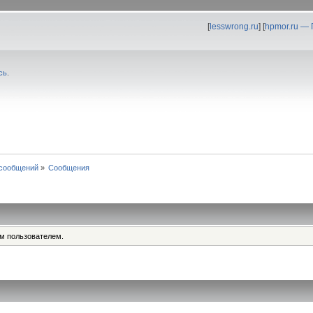
[
lesswrong.ru
] [
hpmor.ru —
сь
.
сообщений
»
Сообщения
им пользователем.