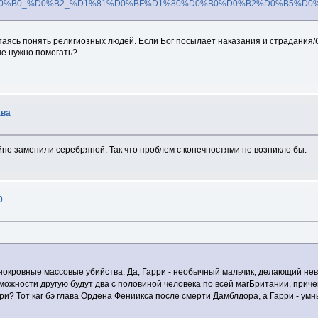
B5%D1%80%D0%B0_%D0%B2_%D1%81%D0%BF%D1%80%D0%B0%D0%B2%D0%
таясь понять религиозных людей. Если Бог посылает наказания и страдания/
не нужно помогать?
ава
но заменили серебряной. Так что проблем с конечностями не возникло бы.
0
днокровные массовые убийства. Да, Гарри - необычный мальчик, делающий нев
ожности другую будут два с половиной человека по всей магБритании, приче
мури? Тот каг бэ глава Ордена Фениикса после смерти Дамблдора, а Гарри - умн