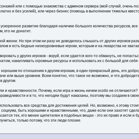
сонажей или с помощью знакомства с админом сервера (мой случай, очень поз
сплатно и без усилий), или через бизнес (помощь в выполнении тяжелых квесто
, ускоренное развитие благодаря наличию большого количества ресурсов, все 
, кто не донатит.
 жизни. Но при этом ни разу не доводилось слышать от других игроков разм
лвлом и есть бедные низкоуровневые игроки, которым и на лекарства не хватае
воровать у других игроков - воруй, если удается кого-то обмануть, не попасть
атом, накапливать огромные ресурсы и использовать их с большой для себя 
м, хорошим по отношению к другим игрокам, в один прекрасный день, его добр
че или выше уровнем. Всем понятно, что такое не возможно, и что добродете
в другом.
и и нравственности. Почему, если игра и жизнь ничем особо не отличаются? 
раведливости и в то, что негодяи будут наказаны, поэтому мы создаем в свое
использовать все средства для достижения целей. Но, возможно, к этому стоит
 социума, быть хорошими и нравственными, что, даже если они захотят сдела
асается тех, кто менее щепетилен в подобных вещах - это их право и если и б
учиться, только потому, что эти люди плохие.