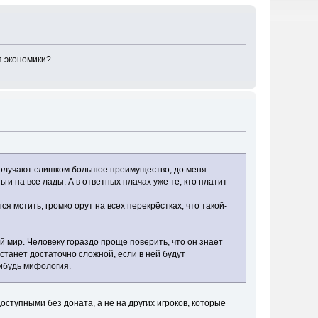
я экономики?
ь, получают слишком большое преимущество, до меня
и на все лады. А в ответных плачах уже те, кто платит
 мстить, громко орут на всех перекрёстках, что такой-
 мир. Человеку гораздо проще поверить, что он знает
танет достаточно сложной, если в ней будут
нибудь мифология.
ступными без доната, а не на других игроков, которые