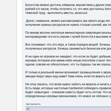
Богатства можно достичь обманом, воровством у других пер
рублей и k часов, чтобы получить то, что мне досталось бе
тяжелый труд - выполнять квесты, качаться.
Донат, наверное, можно рассматривать как своего рода чит
получения нужных ресурсов не нужно столько усилий, как тем
По-моему вполне неплохая миниатюрная симуляция реальной
несправедливо что есть игроки с кучей богатств и высоким 
Все понимают, что это игра, и таков порядок вещей. Хочешь 
полученных ресурсов. Хочешь заниматься бизнесом или дон
И ни один из игроков не ожидает, что если он будет добры
игровую лотерею или каким-либо иным способом станет бога
одном, совсем не обязательно, что ты будешь так же хорош 
И только в реальной жизни возникают размышления о морал
эмоции берут верх над нами? Нам очень хочется верить в сп
Не хочу сказать, что всем нужно забить на мораль и начать 
Есть люди, которые настолько hardwired соблюдать правила
будет невыгодно - слишком совесть будет есть потом. Что к
определенных игровых механизмов, что вовсе не обязано сл
Цитировать