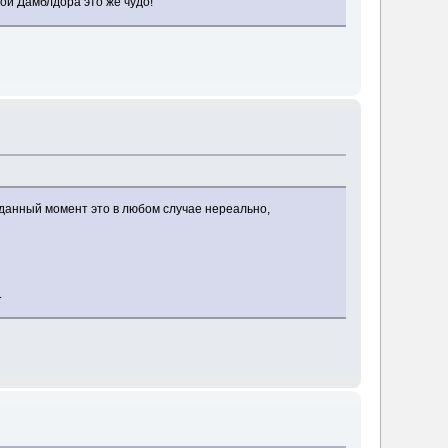
ой Дамблдора это же чудо!
 данный момент это в любом случае нереально,
.