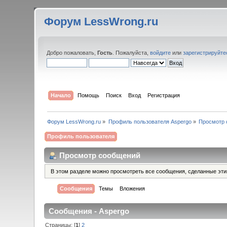
Форум LessWrong.ru
Добро пожаловать,
Гость
. Пожалуйста,
войдите
или
зарегистрируйте
Начало
Помощь
Поиск
Вход
Регистрация
Форум LessWrong.ru
»
Профиль пользователя Aspergo
»
Просмотр 
Профиль пользователя
Просмотр сообщений
В этом разделе можно просмотреть все сообщения, сделанные эт
Сообщения
Темы
Вложения
Сообщения - Aspergo
Страницы: [
1
]
2