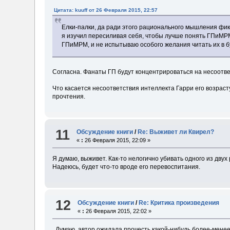
Цитата: kuuff от 26 Февраля 2015, 22:57
Елки-палки, да ради этого рационального мышления фик 
я изучил пересиливая себя, чтобы лучше понять ГПиМРМ
ГПиМРМ, и не испытываю особого желания читать их в 
Согласна. Фанаты ГП будут концентрироваться на несоотве
Что касается несоответствия интеллекта Гарри его возраст
прочтения.
11
Обсуждение книги
/
Re: Выживет ли Квирел?
«
:
26 Февраля 2015, 22:09 »
Я думаю, выживет. Как-то нелогично убивать одного из двух
Надеюсь, будет что-то вроде его перевоспитания.
12
Обсуждение книги
/
Re: Критика произведения
«
:
26 Февраля 2015, 22:02 »
Думаю, автор ожидала прочесть какой-нибудь более-менее т