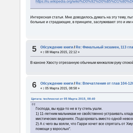
https://ru.wikipedia.org/wiki/%D0%92%D0%
Интересная статья. Мне доводилось думать на эту тему, пы
больные и страдающие, в принципе, заслуживают это и им 
5
Обсуждение книги
/
Re: Финальный экзамен, 113 гл
«
:
08 Марта 2015, 22:12 »
В каноне Хвосту отрезанную обычным кинжалом руку спокой
6
Обсуждение книги
/
Re: Впечатления от глав 104-12
«
:
05 Марта 2015, 08:58 »
Цитата: technocrat от 05 Марта 2015, 08:40
Господа, вы куда-то не в ту степь ушли.
1) 11-летним мальчикам не свойственно устраивать хла
мистических видениях. Подозревать вместо одной невозм
2) А с чего вы взяли, что Гарри хочет все спрятать от Х
помощи у взрослых".