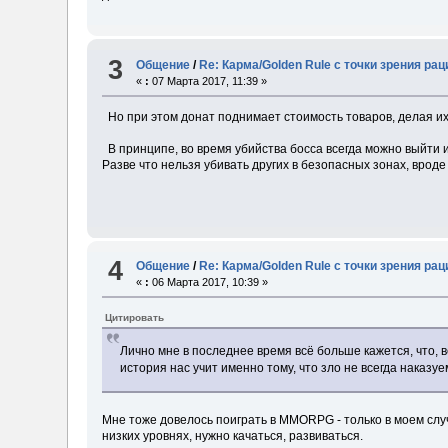
3
Общение
/
Re: Карма/Golden Rule с точки зрения ра
«
:
07 Марта 2017, 11:39 »
Но при этом донат поднимает стоимость товаров, делая их
В принципе, во время убийства босса всегда можно выйти из
Разве что нельзя убивать других в безопасных зонах, вроде 
4
Общение
/
Re: Карма/Golden Rule с точки зрения ра
«
:
06 Марта 2017, 10:39 »
Цитировать
Лично мне в последнее время всё больше кажется, что, 
история нас учит именно тому, что зло не всегда наказуе
Мне тоже довелось поиграть в MMORPG - только в моем случа
низких уровнях, нужно качаться, развиваться.