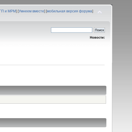
 ГП и МРМ
] [
Умнеем вместе
] [
мобильная версия форума
]
Новости: