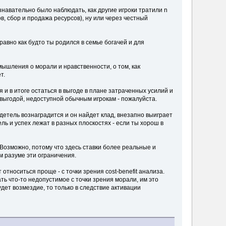
навательно было наблюдать, как другие игроки тратили n
в, сбор и продажа ресурсов), ну или через честный
равно как будто ты родился в семье богачей и для
ышления о морали и нравственности, о том, как
т.
ся и в итоге остаться в выгоде в плане затраченных усилий и
выгодой, недоступной обычным игрокам - пожалуйста.
одетель вознаградится и он найдет клад, внезапно выиграет
ль и успех лежат в разных плоскостях - если ты хорош в
Возможно, потому что здесь ставки более реальные и
м разуме эти ограничения.
 относиться проще - с точки зрения cost-benefit анализа.
ть что-то недопустимое с точки зрения морали, им это
удет возмездие, то только в следствие активации