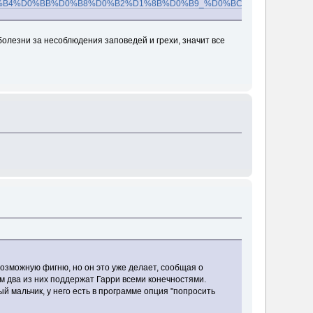
B5%D0%B4%D0%BB%D0%B8%D0%B2%D1%8B%D0%B9_%D0%BC%D0%B8%D1%8
болезни за несоблюдения заповедей и грехи, значит все
озможную фигню, но он это уже делает, сообщая о
м два из них поддержат Гарри всеми конечностями.
ый мальчик, у него есть в программе опция "попросить