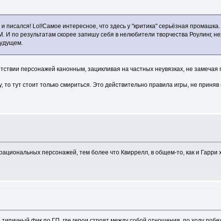
и писался! Lol!Самое интересное, что здесь у "критика" серьёзная промашк
. И по результатам скорее запишу себя в нелюбители творчества Роулинг, не
будущем.
тствии персонажей канонным, зацикливая на частных неувязках, не замечая г
у, то тут стоит только смириться. Это действительно правила игры, не приня
 рациональных персонажей, тем более что Квиррелл, в общем-то, как и Гарри 
ипичный фик по ГП, где герои строят между собой отношения, по ходу побежд