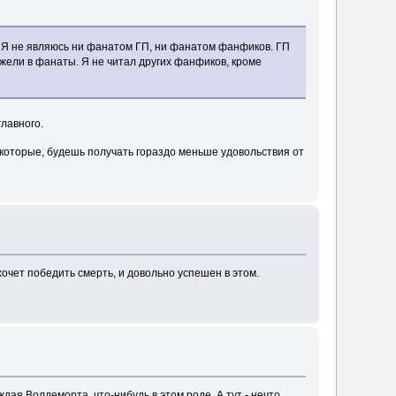
а. Я не являюсь ни фанатом ГП, ни фанатом фанфиков. ГП
жели в фанаты. Я не читал других фанфиков, кроме
лавного.
в которые, будешь получать гораздо меньше удовольствия от
хочет победить смерть, и довольно успешен в этом.
ая Волдеморта, что-нибудь в этом роде. А тут - нечто