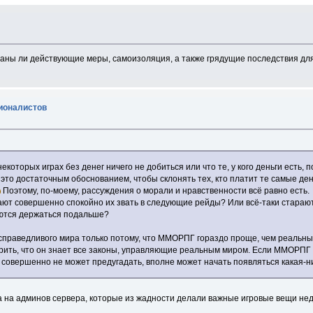
даны ли действующие меры, самоизоляция, а также грядущие последствия дл
ционалистов
 некоторых играх без денег ничего не добиться или что те, у кого деньги ест
то достаточным обоснованием, чтобы склонять тех, кто платит те самые деньг
Поэтому, по-моему, рассуждения о морали и нравственности всё равно есть.
ают совершенно спокойно их звать в следующие рейды? Или всё-таки стараются
аются держаться подальше?
праведливого мира только потому, что ММОРПГ гораздо проще, чем реальный
ить, что он знает все законы, управляющие реальным миром. Если ММОРПГ с
к совершенно не может предугадать, вполне может начать появляться какая-
а на админов сервера, которые из жадности делали важные игровые вещи недо