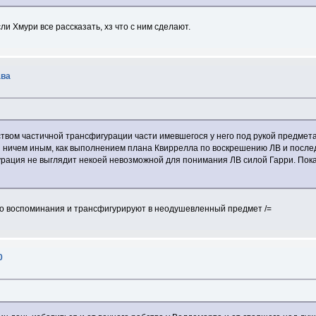
и Хмури все рассказать, хз что с ним сделают.
ава
твом частичной трансфигурации части имевшегося у него под рукой предмета 
 ничем иным, как выполнением плана Квиррелла по воскрешению ЛВ и после
урация не выглядит некоей невозможной для понимания ЛВ силой Гарри. Пока
 его воспоминания и трансфигурируют в неодушевленный предмет /=
0