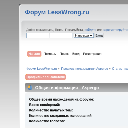
Форум LessWrong.ru
Добро пожаловать,
Гость
. Пожалуйста,
войдите
или
зарегистрируйте
Начало
Помощь
Поиск
Вход
Регистрация
Форум LessWrong.ru
»
Профиль пользователя Aspergo
»
Статистик
Профиль пользователя
Общая информация - Aspergo
Общее время нахождения на форуме:
Всего сообщений:
Количество начатых тем:
Количество созданных голосований:
Количество голосов: