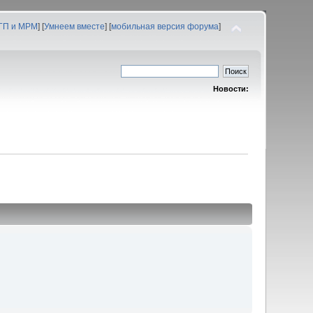
 ГП и МРМ
] [
Умнеем вместе
] [
мобильная версия форума
]
Новости: