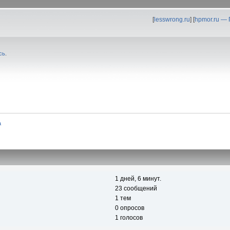
[
lesswrong.ru
] [
hpmor.ru —
сь
.
а
1 дней, 6 минут.
23 сообщений
1 тем
0 опросов
1 голосов