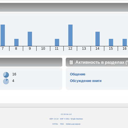
м
7
8
9
10
11
12
13
14
15
16
Активность в разделах 
16
Общение
4
Обсуждение книги
CC BY-SA 4.0
SMF 2.0.14
|
SMF © 2011
,
Simple Machines
XHTML
RSS
Мобильная версия