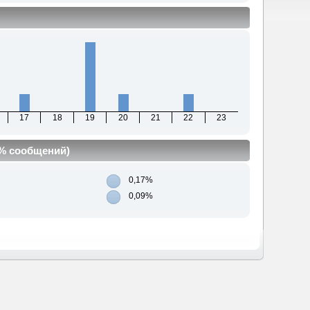
17
18
19
20
21
22
23
(% сообщений)
0,17%
0,09%