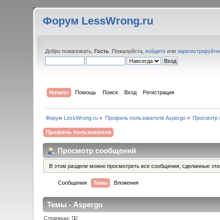
Форум LessWrong.ru
Добро пожаловать,
Гость
. Пожалуйста,
войдите
или
зарегистрируйте
Начало
Помощь
Поиск
Вход
Регистрация
Форум LessWrong.ru
»
Профиль пользователя Aspergo
»
Просмотр 
Профиль пользователя
Просмотр сообщений
В этом разделе можно просмотреть все сообщения, сделанные эт
Сообщения
Темы
Вложения
Темы - Aspergo
Страницы: [
1
]