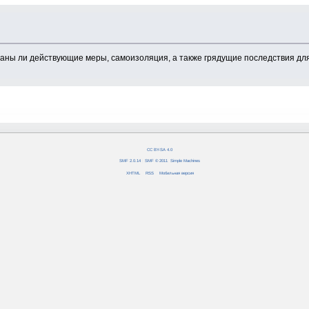
даны ли действующие меры, самоизоляция, а также грядущие последствия дл
CC BY-SA 4.0
SMF 2.0.14
|
SMF © 2011
,
Simple Machines
XHTML
RSS
Мобильная версия