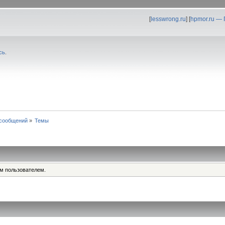
[
lesswrong.ru
] [
hpmor.ru —
сь
.
сообщений
»
Темы
им пользователем.