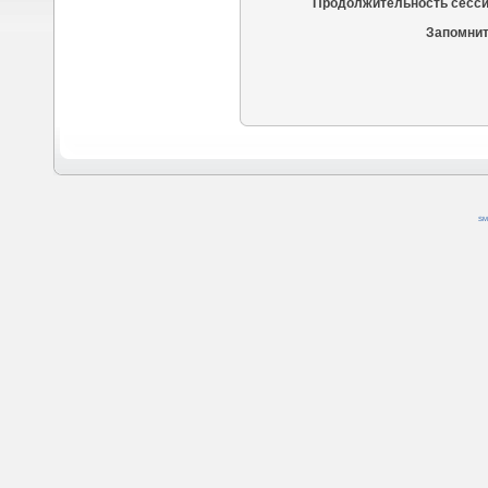
Продолжительность сесси
Запомнит
SM