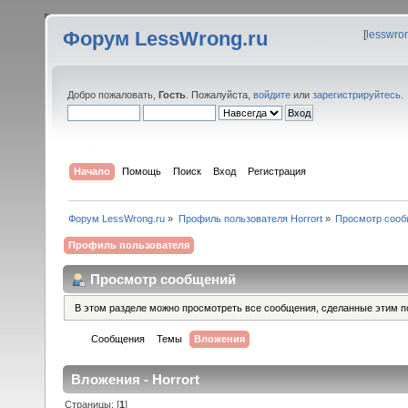
Форум LessWrong.ru
[
lesswro
Добро пожаловать,
Гость
. Пожалуйста,
войдите
или
зарегистрируйтесь
.
Начало
Помощь
Поиск
Вход
Регистрация
Форум LessWrong.ru
»
Профиль пользователя Horrort
»
Просмотр соо
Профиль пользователя
Просмотр сообщений
В этом разделе можно просмотреть все сообщения, сделанные этим п
Сообщения
Темы
Вложения
Вложения - Horrort
Страницы: [
1
]