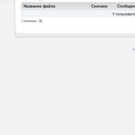
Название файла
Скачано
Сообщен
У пользовате
Страницы: [
1
]
SM