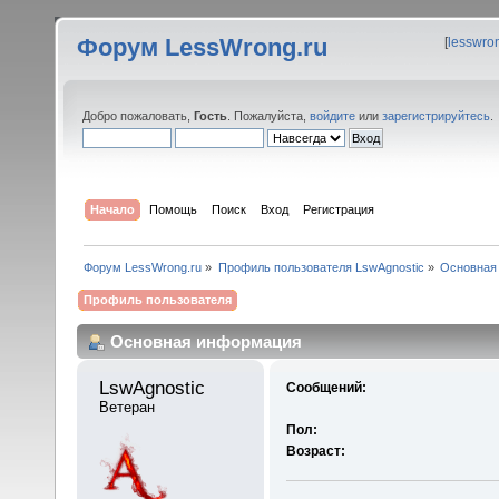
Форум LessWrong.ru
[
lesswro
Добро пожаловать,
Гость
. Пожалуйста,
войдите
или
зарегистрируйтесь
.
Начало
Помощь
Поиск
Вход
Регистрация
Форум LessWrong.ru
»
Профиль пользователя LswAgnostic
»
Основная
Профиль пользователя
Основная информация
LswAgnostic 
Сообщений:
Ветеран
Пол:
Возраст: