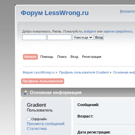
Форум LessWrong.ru
[
lesswro
Добро пожаловать,
Гость
. Пожалуйста,
войдите
или
зарегистрируйтесь
.
Начало
Помощь
Поиск
Вход
Регистрация
Форум LessWrong.ru
»
Профиль пользователя Gradient
»
Основная ин
Профиль пользователя
Основная информация
Gradient 
Сообщений:
Пользователь
Возраст:
Оффлайн
Просмотр сообщений
Статистика
Дата регистрации: