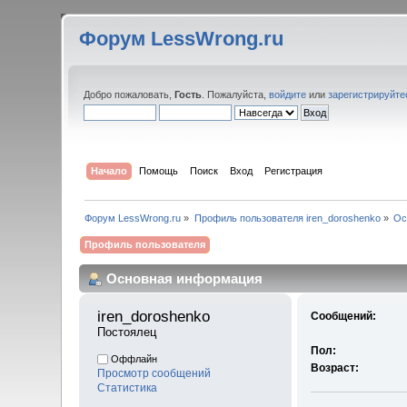
Форум LessWrong.ru
Добро пожаловать,
Гость
. Пожалуйста,
войдите
или
зарегистрируйте
Начало
Помощь
Поиск
Вход
Регистрация
Форум LessWrong.ru
»
Профиль пользователя iren_doroshenko
»
Ос
Профиль пользователя
Основная информация
iren_doroshenko 
Сообщений:
Постоялец
Пол:
Оффлайн
Возраст:
Просмотр сообщений
Статистика