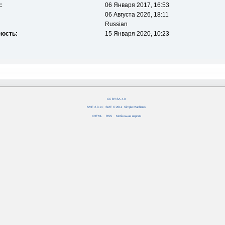
:
06 Января 2017, 16:53
06 Августа 2026, 18:11
Russian
ность:
15 Января 2020, 10:23
CC BY-SA 4.0
SMF 2.0.14
|
SMF © 2011
,
Simple Machines
XHTML
RSS
Мобильная версия