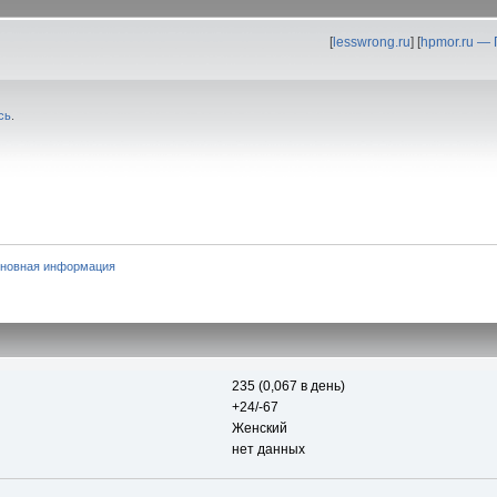
[
lesswrong.ru
] [
hpmor.ru —
сь
.
новная информация
235 (0,067 в день)
+24/-67
Женский
нет данных