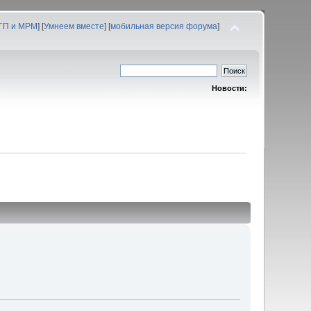
 ГП и МРМ
] [
Умнеем вместе
] [
мобильная версия форума
]
Новости: