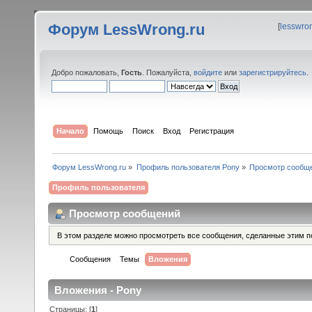
Форум LessWrong.ru
[
lesswro
Добро пожаловать,
Гость
. Пожалуйста,
войдите
или
зарегистрируйтесь
.
Начало
Помощь
Поиск
Вход
Регистрация
Форум LessWrong.ru
»
Профиль пользователя Pony
»
Просмотр сообщ
Профиль пользователя
Просмотр сообщений
В этом разделе можно просмотреть все сообщения, сделанные этим п
Сообщения
Темы
Вложения
Вложения - Pony
Страницы: [
1
]