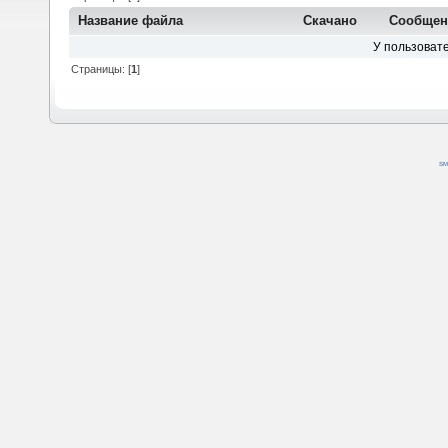
Название файла
Скачано
Сообщен
У пользовате
Страницы: [
1
]
SM