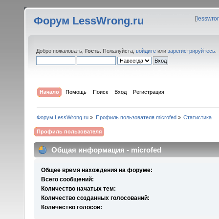
Форум LessWrong.ru
[
lesswro
Добро пожаловать,
Гость
. Пожалуйста,
войдите
или
зарегистрируйтесь
.
Начало
Помощь
Поиск
Вход
Регистрация
Форум LessWrong.ru
»
Профиль пользователя microfed
»
Статистика
Профиль пользователя
Общая информация - microfed
Общее время нахождения на форуме:
Всего сообщений:
Количество начатых тем:
Количество созданных голосований:
Количество голосов: