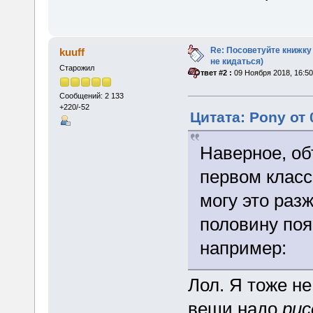
Re: Посоветуйте книжку
kuuff
не кидаться)
Старожил
«
Ответ #2 :
09 Ноября 2018, 16:50
Сообщений: 2 133
+220/-52
Цитата: Pony от 
Наверное, об
первом класс
могу это разж
половину поя
например:
Лол. Я тоже не
вещи надо
рис