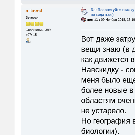
Re: Посоветуйте книжку
a_konst
не кидаться)
Ветеран
«
Ответ #1 :
09 Ноября 2018, 16:19
Сообщений: 399
+97/-15
Вот даже затру
вещи знаю (в д
как движется 
Навскидку - со
меня было еще
более новые в
областям очен
не устарело.
Но география 
биологии).