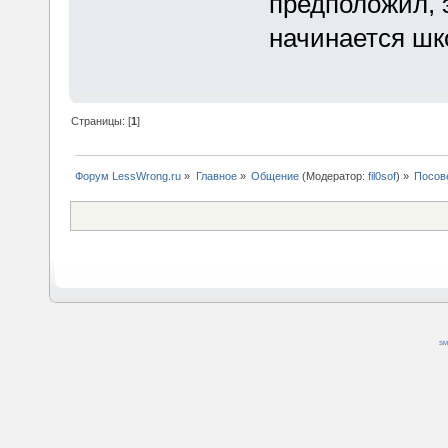
предположил, э
начинается шк
Страницы: [
1
]
Форум LessWrong.ru
»
Главное
»
Общение
(Модератор:
fil0sof
) »
Посове
SM