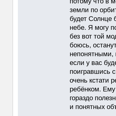
потому что в 
земли по орбит
будет Солнце 
небе. Я могу п
без вот той мо
боюсь, остану
непонятными, 
если у вас буд
поигравшись с 
очень кстати 
ребёнком. Ему
гораздо полез
и понятных об