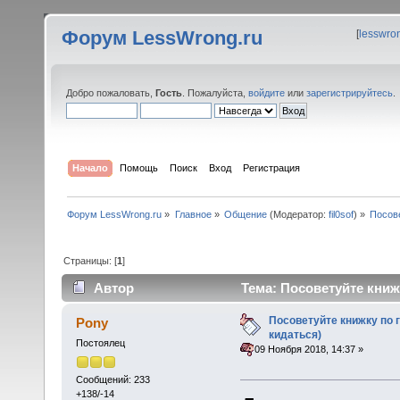
Форум LessWrong.ru
[
lesswro
Добро пожаловать,
Гость
. Пожалуйста,
войдите
или
зарегистрируйтесь
.
Начало
Помощь
Поиск
Вход
Регистрация
Форум LessWrong.ru
»
Главное
»
Общение
(Модератор:
fil0sof
) »
Посове
Страницы: [
1
]
Автор
Тема: Посоветуйте книж
раз)
Посоветуйте книжку по 
Pony
кидаться)
Постоялец
«
:
09 Ноября 2018, 14:37 »
Сообщений: 233
+138/-14