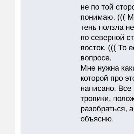
не по той стор
понимаю. ((( М
тень ползла не
по северной ст
восток. ((( То
вопросе.
Мне нужна кака
которой про эт
написано. Все
тропики, полож
разобраться, 
объясню.