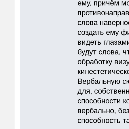
ему, причём м
противонаправ
слова наверно
создать ему ф
видеть глазам
будут слова, ч
обработку виз
кинестетическ
Вербальную сю
для, собственн
способности к
вербально, без
способность т