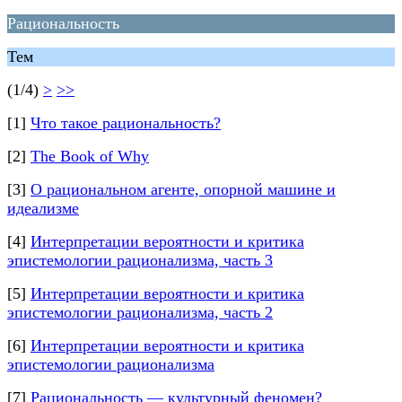
Рациональность
Тем
(1/4)
>
>>
[1]
Что такое рациональность?
[2]
The Book of Why
[3]
О рациональном агенте, опорной машине и
идеализме
[4]
Интерпретации вероятности и критика
эпистемологии рационализма, часть 3
[5]
Интерпретации вероятности и критика
эпистемологии рационализма, часть 2
[6]
Интерпретации вероятности и критика
эпистемологии рационализма
[7]
Рациональность — культурный феномен?