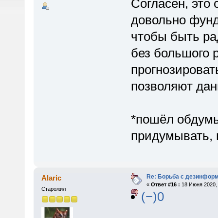
Согласен, это 
довольно фунд
чтобы быть ра
без большого р
прогнозироват
позволяют дан
*пошёл обдумы
придумывать, 
Re: Борьба с дезинфор
Alaric
«
Ответ #16 :
18 Июня 2020, 
Старожил
(−)0