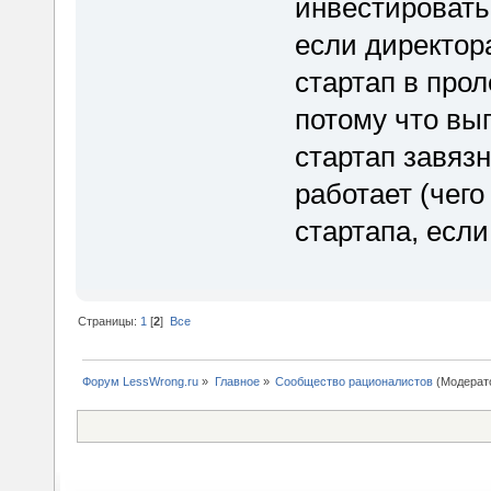
инвестировать 
если директора
стартап в прол
потому что вы
стартап завязн
работает (чего
стартапа, есл
Страницы:
1
[
2
]
Все
Форум LessWrong.ru
»
Главное
»
Сообщество рационалистов
(Модерат