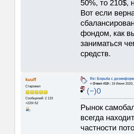
50%, то 210$, 
Вот если верна
сбалансирован
фондом, как в
заниматься че
средств.
Re: Борьба с дезинфор
kuuff
«
Ответ #19 :
19 Июня 2020, 
Старожил
(−)0
Сообщений: 2 133
+220/-52
Рынок самобала
всегда находит
частности пото