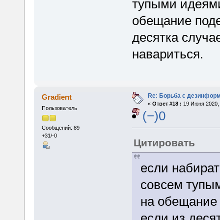
тупыми идеями
обещание поде
десятка случа
навариться.
Re: Борьба с дезинфор
Gradient
«
Ответ #18 :
19 Июня 2020, 
Пользователь
(−)0
Сообщений: 89
+31/-0
Цитировать
если набират
совсем тупым
на обещание 
если из деся