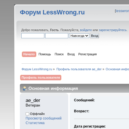
Форум LessWrong.ru
[
lesswro
Добро пожаловать,
Гость
. Пожалуйста,
войдите
или
зарегистрируйтесь
.
Начало
Помощь
Поиск
Вход
Регистрация
Форум LessWrong.ru
»
Профиль пользователя ae_der
»
Основная инф
Профиль пользователя
Основная информация
ae_der 
Сообщений:
Ветеран
Возраст:
Оффлайн
Просмотр сообщений
Статистика
Дата регистрации: