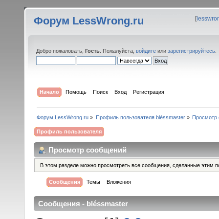
Форум LessWrong.ru
[
lesswro
Добро пожаловать,
Гость
. Пожалуйста,
войдите
или
зарегистрируйтесь
.
Начало
Помощь
Поиск
Вход
Регистрация
Форум LessWrong.ru
»
Профиль пользователя bléssmaster
»
Просмотр
Профиль пользователя
Просмотр сообщений
В этом разделе можно просмотреть все сообщения, сделанные этим п
Сообщения
Темы
Вложения
Сообщения - bléssmaster