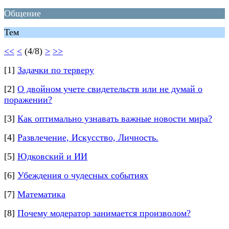
Общение
Тем
<<
<
(4/8)
>
>>
[1]
Задачки по терверу
[2]
О двойном учете свидетельств или не думай о
поражении?
[3]
Как оптимально узнавать важные новости мира?
[4]
Развлечение, Искусство, Личность.
[5]
Юдковский и ИИ
[6]
Убеждения о чудесных событиях
[7]
Математика
[8]
Почему модератор занимается произволом?