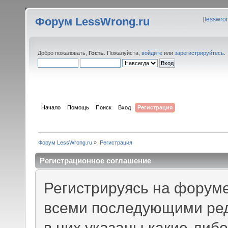
Форум LessWrong.ru
[
lesswro
Добро пожаловать,
Гость
. Пожалуйста,
войдите
или
зарегистрируйтесь
.
Начало
Помощь
Поиск
Вход
Регистрация
Форум LessWrong.ru
»
Регистрация
Регистрационное соглашение
Регистрируясь на форуме
всеми последующими ред
в них указаны какие-либ