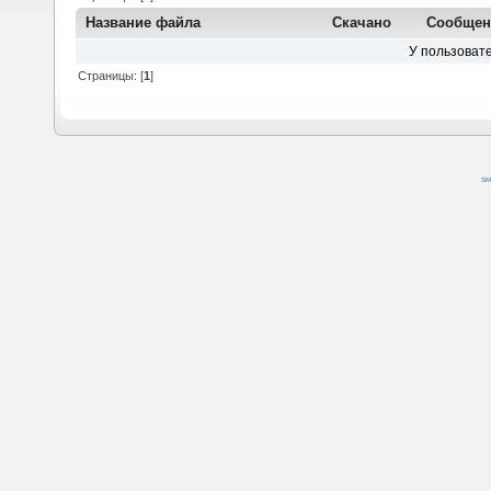
Название файла
Скачано
Сообщен
У пользовате
Страницы: [
1
]
SM