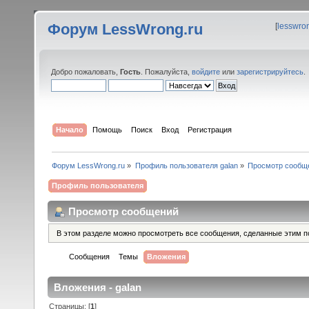
Форум LessWrong.ru
[
lesswro
Добро пожаловать,
Гость
. Пожалуйста,
войдите
или
зарегистрируйтесь
.
Начало
Помощь
Поиск
Вход
Регистрация
Форум LessWrong.ru
»
Профиль пользователя galan
»
Просмотр сообщ
Профиль пользователя
Просмотр сообщений
В этом разделе можно просмотреть все сообщения, сделанные этим п
Сообщения
Темы
Вложения
Вложения - galan
Страницы: [
1
]