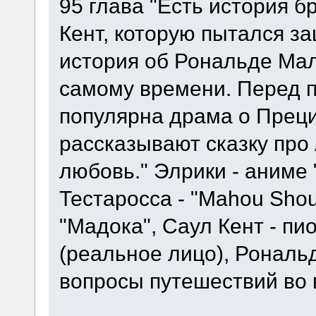
95 глава "Есть история 
Кент, которую пытался за
история об Рональде Мал
самому времени. Перед 
популярна драма о Преци
рассказывают сказку про
любовь." Элрики - аниме
Тестаросса - "Mahou Shouj
"Мадока", Саул Кент - пи
(реальное лицо), Рональд
вопросы путешествий во 