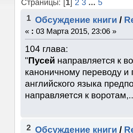
Страницы: [
1
]
2
3
...
5
1
Обсуждение книги
/
R
«
:
03 Марта 2015, 23:06 »
104 глава:
"
Пусей
направляется к вор
каноничному переводу и
английского языка предп
направляется к воротам,..
2
Обсуждение книги
/
R