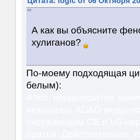
Цитата: logic от 06 Октября 20
А как вы объясните фе
хулиганов?
По-моему подходящая цит
белым):
Алсо, неоднократно заме
некоторых AD&D модулях,
окружающим CE и LG нере
братья. Действительно, т