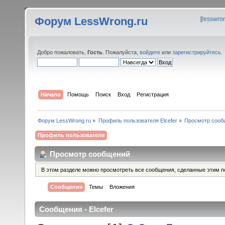
Форум LessWrong.ru
[
lesswro
Добро пожаловать,
Гость
. Пожалуйста,
войдите
или
зарегистрируйтесь
.
Начало
Помощь
Поиск
Вход
Регистрация
Форум LessWrong.ru
»
Профиль пользователя Elcefer
»
Просмотр сооб
Профиль пользователя
Просмотр сообщений
В этом разделе можно просмотреть все сообщения, сделанные этим п
Сообщения
Темы
Вложения
Сообщения - Elcefer