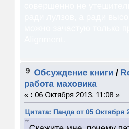
совершенно не утешитель
ради лулзов, а ради высо
можно зачастую только п
Alignment.
9
Обсуждение книги
/
R
работа маховика
«
:
06 Октября 2013, 11:08 »
Цитата: Панда от 05 Октября 2
Скажите мне, почему па