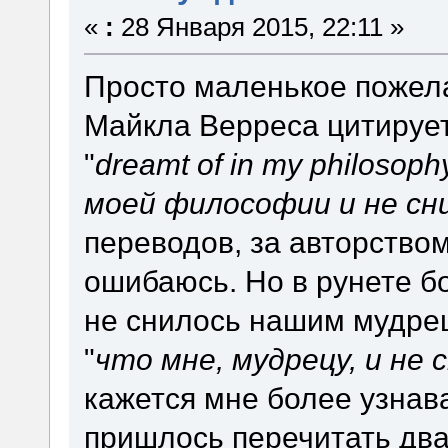
«
:
28 Января 2015, 22:11 »
Просто маленькое пожел
Майкла Верреса цитирует
"
dreamt of in my philosoph
моей философии и не сн
переводов, за авторство
ошибаюсь. Но в рунете б
не снилось нашим мудре
"
что мне, мудрецу, и не 
кажется мне более узна
пришлось перечитать два