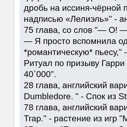
дробь на иссиня-чёрной 
надписью «Лелиэль»" - ан
75 глава, со слов "— О! 
— Я просто вспомнила о
*романтическую* пьесу," -
Ритуал по призыву Гарри
40`000".
28 глава, английский вариа
Dumbledore. " - Спок из St
78 глава, английский вариа
Trap." - растение из игр "M