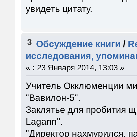
увидеть цитату.
3
Обсуждение книги
/
R
исследования, упомин
«
:
23 Января 2014, 13:03 »
Учитель Окклюменции мис
"Вавилон-5".
Заклятье для пробития щи
Lagann".
"Директор нахмурился, п