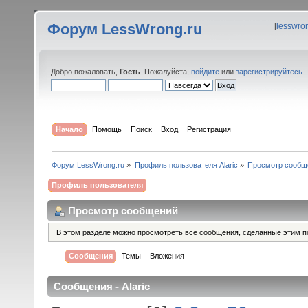
Форум LessWrong.ru
[
lesswro
Добро пожаловать,
Гость
. Пожалуйста,
войдите
или
зарегистрируйтесь
.
Начало
Помощь
Поиск
Вход
Регистрация
Форум LessWrong.ru
»
Профиль пользователя Alaric
»
Просмотр сообщ
Профиль пользователя
Просмотр сообщений
В этом разделе можно просмотреть все сообщения, сделанные этим п
Сообщения
Темы
Вложения
Сообщения - Alaric