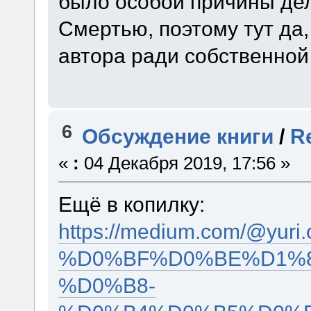
было особой причины де
Смертью, поэтому тут да
автора ради собственной
6
Обсуждение книги
/
R
«
:
04 Декабря 2019, 17:56 »
Ещё в копилку:
https://medium.com/@
%D0%BF%D0%BE%D1%8
%D0%B8-