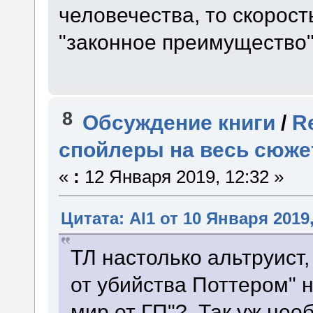
человечества, то скорост
"законное преимущество"
8
Обсуждение книги
/
R
спойлеры на весь сюже
«
:
12 Января 2019, 12:32 »
Цитата: Al1 от 10 Января 2019,
ТЛ настолько альтруист,
от убийства Поттером" 
мир от ГП"? Так уж нео