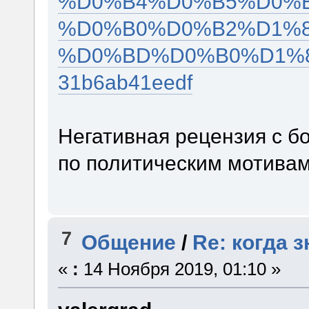
%D0%B4%D0%B5%D0%
%D0%B0%D0%B2%D1%
%D0%BD%D0%B0%D1%8
31b6ab41eedf
Негативная рецензия с б
по политическим мотивам
7
Общение
/
Re: когда 
«
:
14 Ноября 2019, 01:10 »