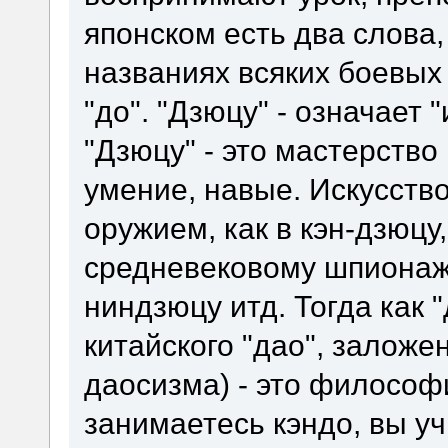
японском есть два слова
названиях всяких боевых 
"до". "Дзюцу" - означает "и
"Дзюцу" - это мастерство
умение, навые. Искусств
оружием, как в кэн-дзюцу,
средневековому шпионажу
ниндзюцу итд. Тогда как "
китайского "дао", заложе
даосизма) - это философ
занимаетесь кэндо, вы у