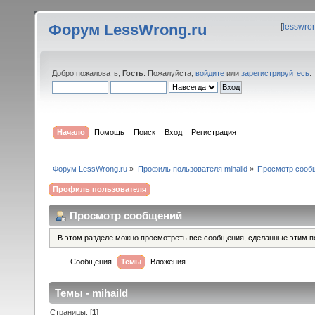
Форум LessWrong.ru
[
lesswro
Добро пожаловать,
Гость
. Пожалуйста,
войдите
или
зарегистрируйтесь
.
Начало
Помощь
Поиск
Вход
Регистрация
Форум LessWrong.ru
»
Профиль пользователя mihaild
»
Просмотр сооб
Профиль пользователя
Просмотр сообщений
В этом разделе можно просмотреть все сообщения, сделанные этим п
Сообщения
Темы
Вложения
Темы - mihaild
Страницы: [
1
]