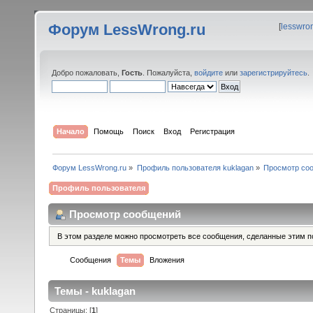
Форум LessWrong.ru
[
lesswro
Добро пожаловать,
Гость
. Пожалуйста,
войдите
или
зарегистрируйтесь
.
Начало
Помощь
Поиск
Вход
Регистрация
Форум LessWrong.ru
»
Профиль пользователя kuklagan
»
Просмотр со
Профиль пользователя
Просмотр сообщений
В этом разделе можно просмотреть все сообщения, сделанные этим п
Сообщения
Темы
Вложения
Темы - kuklagan
Страницы: [
1
]