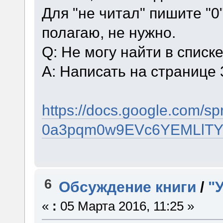
Для "не читал" пишите "0
полагаю, не нужно.
Q: Не могу найти в списк
A: Написать на странице 
https://docs.google.com
0a3pqm0w9EVc6YEMLlTY/
6
Обсуждение книги
/
"
«
:
05 Марта 2016, 11:25 »