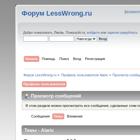
Форум LessWrong.ru
[
lesswro
Добро пожаловать,
Гость
. Пожалуйста,
войдите
или
зарегистрируйтесь
.
Начало
Помощь
Поиск
Вход
Регистрация
Форум LessWrong.ru
»
Профиль пользователя Alaric
»
Просмотр сообщ
Профиль пользователя
Просмотр сообщений
В этом разделе можно просмотреть все сообщения, сделанные этим п
Сообщения
Темы
Вложения
Темы - Alaric