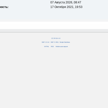
07 Августа 2026, 08:47
ность:
17 Октября 2021, 19:53
CC BY-SA 4.0
SMF 2.0.14
|
SMF © 2011
,
Simple Machines
XHTML
RSS
Мобильная версия