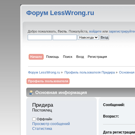
Форум LessWrong.ru
Добро пожаловать,
Гость
. Пожалуйста,
войдите
или
зарегистрируйте
Начало
Помощь
Поиск
Вход
Регистрация
Форум LessWrong.ru
»
Профиль пользователя Придира
»
Основная
Профиль пользователя
Основная информация
Придира 
Сообщений:
Постоялец
Возраст:
Оффлайн
Просмотр сообщений
Статистика
Дата регистрации