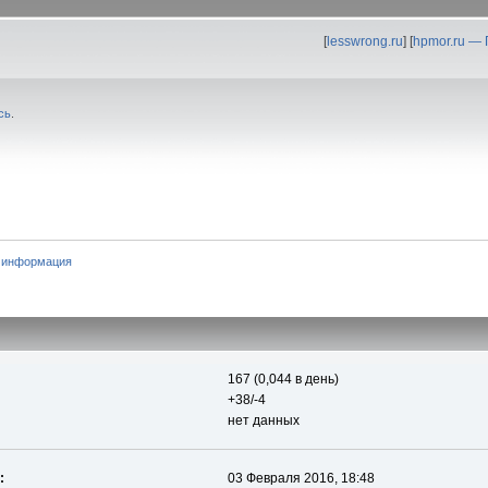
[
lesswrong.ru
] [
hpmor.ru —
сь
.
 информация
167 (0,044 в день)
+38/-4
нет данных
:
03 Февраля 2016, 18:48