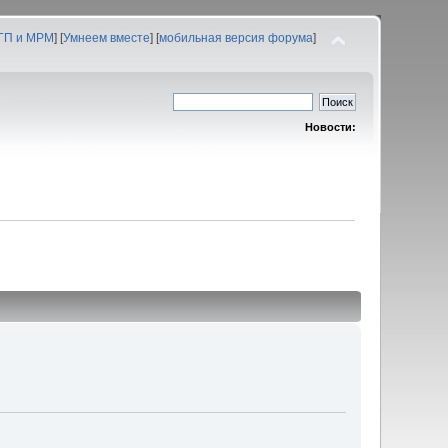
 ГП и МРМ
] [
Умнеем вместе
] [
мобильная версия форума
]
Новости: