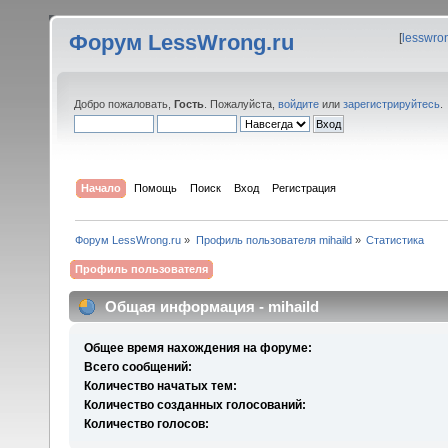
Форум LessWrong.ru
[
lesswro
Добро пожаловать,
Гость
. Пожалуйста,
войдите
или
зарегистрируйтесь
.
Начало
Помощь
Поиск
Вход
Регистрация
Форум LessWrong.ru
»
Профиль пользователя mihaild
»
Статистика
Профиль пользователя
Общая информация - mihaild
Общее время нахождения на форуме:
Всего сообщений:
Количество начатых тем:
Количество созданных голосований:
Количество голосов: