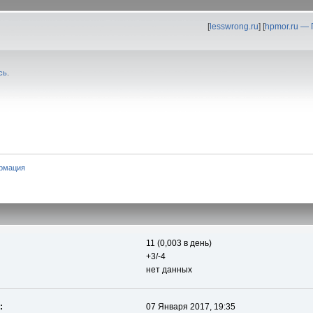
[
lesswrong.ru
] [
hpmor.ru —
сь
.
рмация
11 (0,003 в день)
+3/-4
нет данных
:
07 Января 2017, 19:35