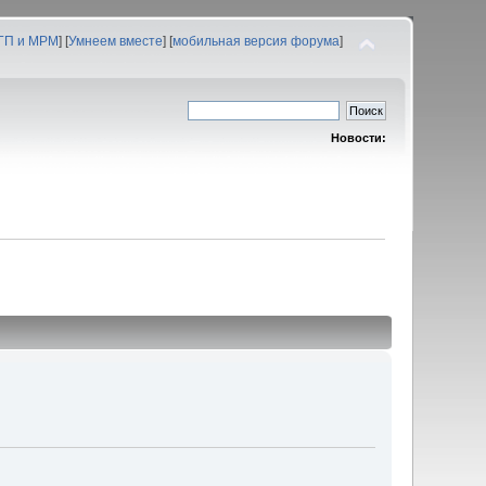
 ГП и МРМ
] [
Умнеем вместе
] [
мобильная версия форума
]
Новости: