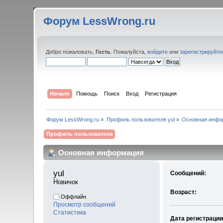
Форум LessWrong.ru
Добро пожаловать,
Гость
. Пожалуйста,
войдите
или
зарегистрируйте
Начало
Помощь
Поиск
Вход
Регистрация
Форум LessWrong.ru
»
Профиль пользователя yul
»
Основная инфо
Профиль пользователя
Основная информация
yul 
Сообщений:
Новичок
Возраст:
Оффлайн
Просмотр сообщений
Статистика
Дата регистрации