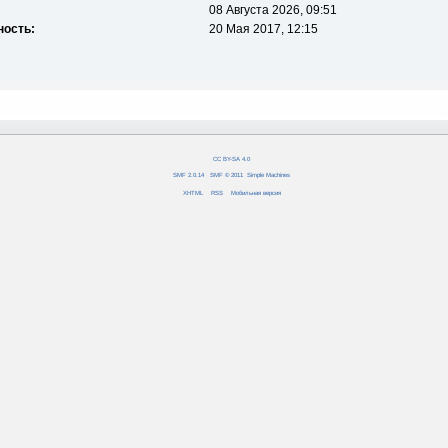
08 Августа 2026, 09:51
ность:
20 Мая 2017, 12:15
CC BY-SA 4.0
SMF 2.0.14
|
SMF © 2011
,
Simple Machines
XHTML
RSS
Мобильная версия