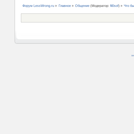
Форум LessWrong.ru
»
Главное
»
Общение
(Модератор:
fil0sof
) »
Что б
SM