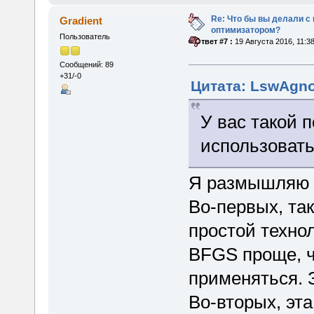
Re: Что бы вы делали 
Gradient
оптимизатором?
Пользователь
«
Ответ #7 :
19 Августа 2016, 11:38
Сообщений: 89
+31/-0
Цитата: LswAgnos
У вас такой 
использовать
Я размышляю 
Во-первых, та
простой техно
BFGS проще, ч
применяться. 
Во-вторых, эт