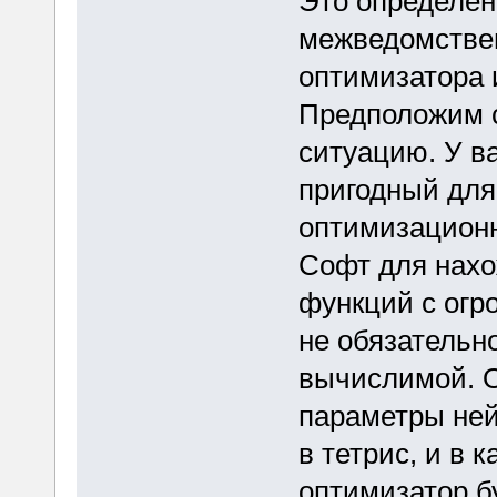
Это определен
межведомствен
оптимизатора 
Предположим 
ситуацию. У ва
пригодный для
оптимизационн
Софт для нах
функций с огр
не обязательн
вычислимой. О
параметры нейр
в тетрис, и в 
оптимизатор б