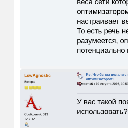
веса сети кото
оптимизатором)
настраивает ве
То есть речь н
разумеется, оп
потенциально 
Re: Что бы вы делали 
LswAgnostic
оптимизатором?
Ветеран
«
Ответ #6 :
19 Августа 2016, 10:5
У вас такой по
использовать?
Сообщений: 313
+29/-12