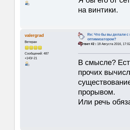
Я бы его от се
на винтики.
Re: Что бы вы делали 
valergrad
оптимизатором?
Ветеран
«
Ответ #2 :
18 Августа 2016, 17:0
Сообщений: 487
+143/-21
В смысле? Ест
прочих вычисл
существование
прорывом.
Или речь обяз