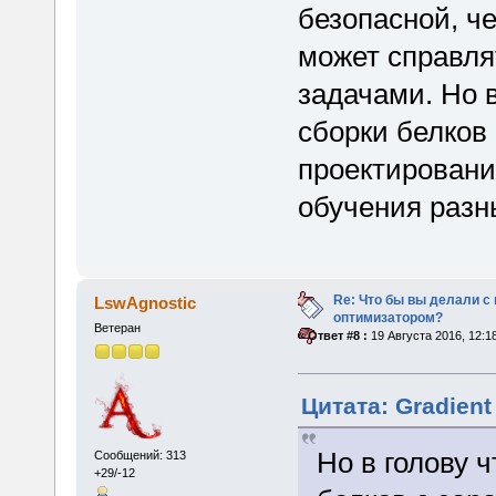
безопасной, ч
может справля
задачами. Но в
сборки белков
проектировани
обучения разн
Re: Что бы вы делали 
LswAgnostic
оптимизатором?
Ветеран
«
Ответ #8 :
19 Августа 2016, 12:1
Цитата: Gradient
Но в голову ч
Сообщений: 313
+29/-12