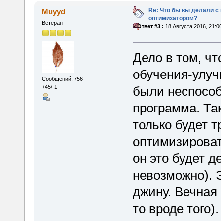
Re: Что бы вы делали 
Muyyd
оптимизатором?
Ветеран
«
Ответ #3 :
18 Августа 2016, 21:0
Дело в том, чт
обучения-улуч
Сообщений: 756
были неспособ
+45/-1
программа. Та
только будет т
оптимизировать
он это будет д
невозможно). 
джину. Вечная 
то вроде того).