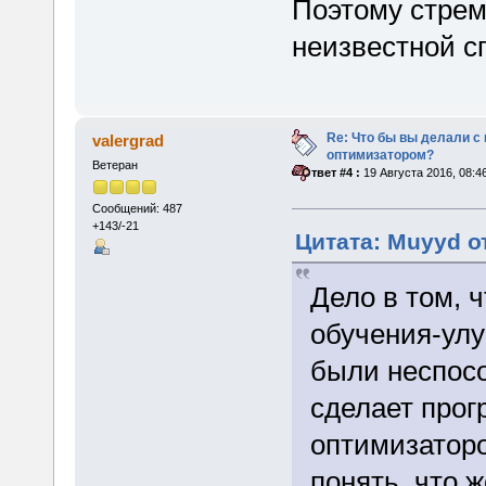
Поэтому стрем
неизвестной с
Re: Что бы вы делали 
valergrad
оптимизатором?
Ветеран
«
Ответ #4 :
19 Августа 2016, 08:4
Сообщений: 487
+143/-21
Цитата: Muyyd от
Дело в том, 
обучения-улу
были неспосо
сделает прог
оптимизаторо
понять, что 