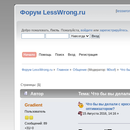
Форум LessWrong.ru
[
lesswro
Добро пожаловать,
Гость
. Пожалуйста,
войдите
или
зарегистрируйтесь
.
Начало
Помощь
Поиск
Вход
Регистрация
Форум LessWrong.ru
»
Главное
»
Общение
(Модератор:
fil0sof
) »
Что б
Страницы: [
1
]
Автор
Тема: Что бы вы делали
Что бы вы делали с кро
Gradient
оптимизатором?
Пользователь
«
:
15 Августа 2016, 14:16 »
Сообщений: 89
+31/-0