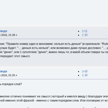
еводе
(+)1
(−)0
 2016, 21:28 »
е: "Правило номер один в экономике: нельзя есть деньги" (в оригинале: "Rule 
учше будет: "...: деньги есть нельзя", или возможно даже лучше дословно: "...:
ебя "денег", или 1 гуголплекс "денег", важно лишь то, в какой объем товара т
 передает этот смысл.
еводе
(+)0
(−)0
 2016, 01:25 »
ь порядок слов?
многие отлично понимают ее смысл ( который и имелся ввиду ) благодаря эпи
й именно этой фразой - именно с таким порядком слов. Или поговорке от ко