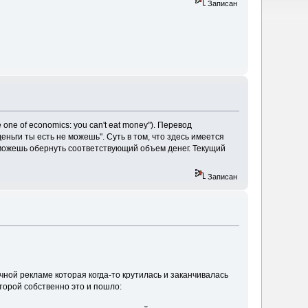
Записан
one of economics: you can't eat money"). Перевод
 деньги ты есть не можешь". Суть в том, что здесь имеется
ы сможешь обернуть соответствующий объем денег. Текущий
Записан
чной рекламе которая когда-то крутилась и заканчивалась
торой собственно это и пошло: