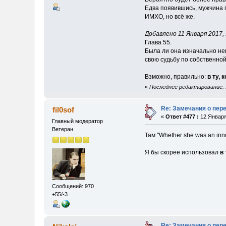
Едва появившись, мужчина 
ИМХО, но всё же.
Добавлено 11 Января 2017, 
Глава 55.
Была ли она изначально не
свою судьбу по собственной
Взможно, правильно:
в ту, 
«
Последнее редактирование: 1
Re: Замечания о пер
fil0sof
«
Ответ #477 :
12 Января
Главный модератор
Ветеран
Там "Whether she was an inn
Я бы скорее использовал
в
Сообщений: 970
+55/-3
Re: Замечания о пер