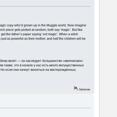
 magic copy who’d grown up in the Muggle world. Now imagine
hich piece gets picked at random, both say ‘magic’. But like
ill get the father’s paper saying ‘not magic’. When a witch
just as powerful as their mother, and half the children will be
ебёнку везёт — он наследует большинство «магических»
м также, что в начале у нас есть много могущественных
. Но если они начнут жениться на маглорождённых,
Записан