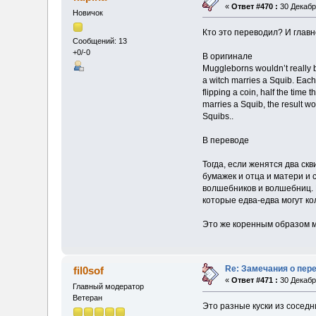
«
Ответ #470 :
30 Декабря
Новичок
Кто это переводил? И главн
Сообщений: 13
+0/-0
В оригинале
Muggleborns wouldn’t really 
a witch marries a Squib. Each 
flipping a coin, half the time 
marries a Squib, the result wo
Squibs..
В переводе
Тогда, если женятся два ск
бумажек и отца и матери и 
волшебников и волшебниц. Е
которые едва-едва могут кол
Это же коренным образом м
Re: Замечания о пер
fil0sof
«
Ответ #471 :
30 Декабря
Главный модератор
Ветеран
Это разные куски из соседн