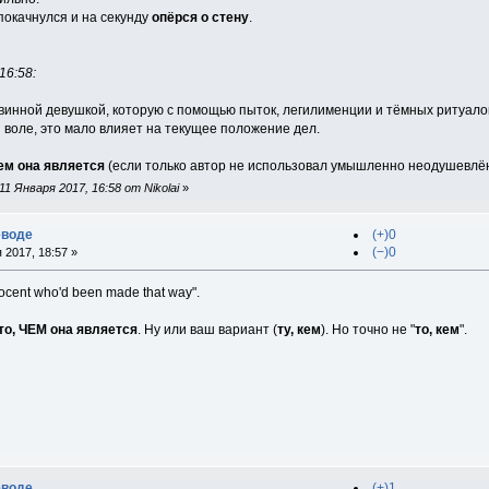
покачнулся и на секунду
опёрся о стену
.
16:58:
винной девушкой, которую с помощью пыток, легилименции и тёмных ритуал
 воле, это мало влияет на текущее положение дел.
кем она является
(если только автор не использовал умышленно неодушевлён
1 Января 2017, 16:58 от Nikolai
»
еводе
(+)0
(−)0
 2017, 18:57 »
ocent who'd been made that way".
 то, ЧЕМ она является
. Ну или ваш вариант (
ту, кем
). Но точно не "
то, кем
".
еводе
(+)1