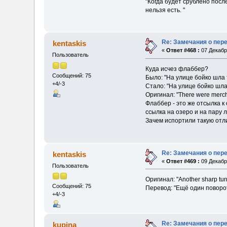
"Когда будет срублено посл
нельзя есть. "
Re: Замечания о пер
kentaskis
«
Ответ #468 :
07 Декабря
Пользователь
Куда исчез флаббер?
Сообщений: 75
Было: "На улице бойко шла
+4/-3
Стало: "На улице бойко шл
Оригинал: "There were mercha
Флаббер - это же отсылка к
ссылка на озеро и на пару 
Зачем испортили такую отл
Re: Замечания о пер
kentaskis
«
Ответ #469 :
09 Декабря
Пользователь
Оригинал: "Another sharp turn
Сообщений: 75
Перевод: "Ещё один поворо
+4/-3
Re: Замечания о пер
kupina