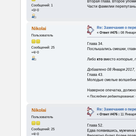
Вторая глава. Второе упом
Сообщений: 1
Части фамилии перепутаны
+0/-0
Re: Замечания о пер
Nikolai
«
Ответ #475 :
08 Января
Пользователь
Глава 34.
Сообщений: 25
Послышались смешки, главн
+4/-0
Либо
кто
вместо
которые
,
Добавлено 08 Января 2017, 
Глава 43.
Молодые смелые волшебники
Наверное опечатка, должно
«
Последнее редактирование: 0
Re: Замечания о пер
Nikolai
«
Ответ #476 :
11 Января
Пользователь
Глава 52.
Сообщений: 25
Едва появившись, мужчина 
+4/-0
Вероятно будет более прав