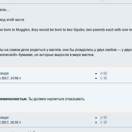
ла....
вод этой части
be born to Muggles, they would be born to two Squibs, two parents each with one 
 на самом деле родиться у маглов, они бы рождались у двух скибов — у двух
гической» бумажке, но которые выросли в мире маглов.
еводе
(+)0
(−)0
 2017, 14:56 »
ремяполностью
. Ты должен научиться отказывать.
еводе
(+)0
(−)0
 2017, 16:32 »