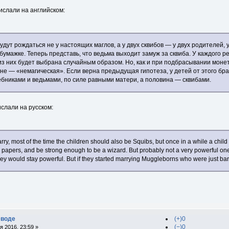
рислали на английском:
дут рождаться не у настоящих маглов, а у двух сквибов — у двух родителей, 
бумажке. Теперь представь, что ведьма выходит замуж за сквиба. У каждого р
 из них будет выбрана случайным образом. Но, как и при подбрасывании моне
ине — «немагическая». Если верна предыдущая гипотеза, у детей от этого бр
бниками и ведьмами, по силе равными матери, а половина — сквибами.
ислали на русском:
y, most of the time the children should also be Squibs, but once in a while a child 
 papers, and be strong enough to be a wizard. But probably not a very powerful one. 
hey would stay powerful. But if they started marrying Muggleborns who were just bar
еводе
(+)0
(−)0
 2016, 23:59 »