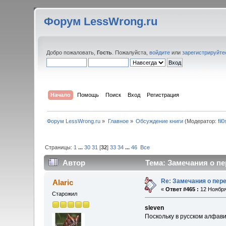
Форум LessWrong.ru
Добро пожаловать,
Гость
. Пожалуйста,
войдите
или
зарегистрируйте
Начало
Помощь
Поиск
Вход
Регистрация
Форум LessWrong.ru
»
Главное
»
Обсуждение книги
(Модератор:
fil
Страницы:
1
...
30
31
[
32
]
33
34
...
46
Все
Автор
Тема: Замечания о пе
Re: Замечания о пер
Alaric
«
Ответ #465 :
12 Ноября
Старожил
sleven
Поскольку в русском алфав