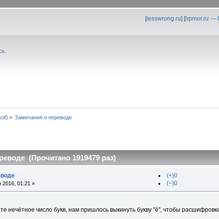
[
lesswrong.ru
] [
hpmor.ru —
сь
.
0sof
) »
Замечания о переводе
реводе (Прочитано 1919479 раз)
еводе
(+)0
(−)0
 2016, 01:21 »
ите нечётное число букв, нам пришлось выкинуть букву "ё", чтобы расшифро