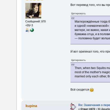
Вот перевод того, что вы п
Цитировать
Сообщений: 970
Маглорождённые тогда бу
+55/-3
и одной «немагической» 
матери, не важно, какая
бумажка отца, и в полов
— половина будет волше
И вот оригинал того, что пр
Цитировать
Then, when two Squibs marr
most of the mother's magic
married only each other, t
Всё сходится
Re: Замечания о пер
kupina
«
Ответ #472 :
30 Декабря