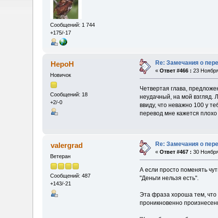
Сообщений: 1 744
+175/-17
Re: Замечания о пер
HepoH
«
Ответ #466 :
23 Ноября
Новичок
Четвертая глава, предложени
Сообщений: 18
неудачный, на мой взгляд. Л
+2/-0
ввиду, что неважно 100 у т
перевод мне кажется плохо
Re: Замечания о пер
valergrad
«
Ответ #467 :
30 Ноября
Ветеран
А если просто поменять чут
Сообщений: 487
"Деньги нельзя есть".
+143/-21
Эта фраза хороша тем, что 
проникновенно произнесенно