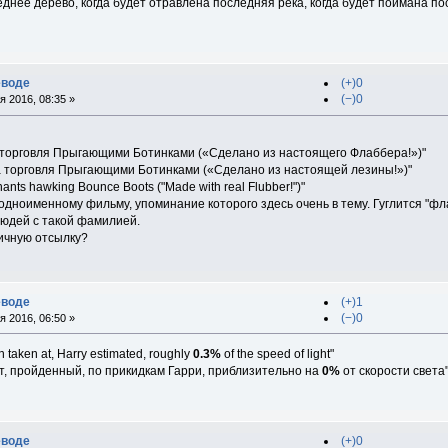
еднее дерево, когда будет отравлена последняя река, когда будет поймана по
еводе
(+)0
(−)0
 2016, 08:35 »
 торговля Прыгающими Ботинками («Сделано из настоящего Флаббера!»)"
а торговля Прыгающими Ботинками («Сделано из настоящей лезины!»)"
nts hawking Bounce Boots ("Made with real Flubber!")"
 одноименному фильму, упоминание которого здесь очень в тему. Гуглится "фл
людей с такой фамилией.
ичную отсылку?
еводе
(+)1
(−)0
 2016, 06:50 »
 taken at, Harry estimated, roughly
0.3%
of the speed of light"
т, пройденный, по прикидкам Гарри, приблизительно на
0%
от скорости света
еводе
(+)0