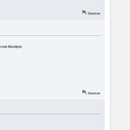
Записан
отив Малфоя.
Записан