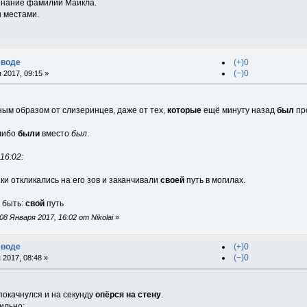
инание фамилии Майкла.
 местами.
еводе
(+)0
(−)0
 2017, 09:15 »
ым образом от слизеринцев, даже от тех,
которые
ещё минуту назад
был
пр
 либо
были
вместо
был
.
16:02:
 откликались на его зов и заканчивали
своей
путь в могилах.
 быть:
свой
путь
8 Января 2017, 16:02 от Nikolai
»
еводе
(+)0
(−)0
 2017, 08:48 »
покачнулся и на секунду
опёрся на стену
.
ильно: