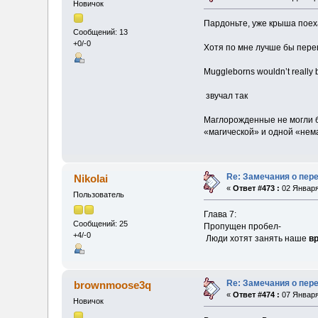
Новичок
Пардоньте, уже крыша поеха
Сообщений: 13
+0/-0
Хотя по мне лучше бы пере
Muggleborns wouldn’t really 
звучал так
Маглорожденные не могли бы
«магической» и одной «нема
Re: Замечания о пер
Nikolai
«
Ответ #473 :
02 Января
Пользователь
Глава 7:
Сообщений: 25
Пропущен пробел-
+4/-0
Люди хотят занять наше
в
Re: Замечания о пер
brownmoose3q
«
Ответ #474 :
07 Января
Новичок