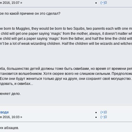
(−)0
 2016, 15:07 »
ое по какой причине он это сделал?
be born to Muggles, they would be born to two Squibs, two parents each with one
child will get one paper saying ‘magic’ from the mother, always, it doesn’t matter w
the child will get a paper saying ‘magic’ from the father, and half the time the child w
n’t be a lot of weak wizarding children. Half the children will be wizards and witches 
виба, большинство детей должны тоже быть сквибами, но время от времени р
становится волшебником. Хотя скорее всего не слишком сильным. Предположи
сли они будут жениться только друг на друге, они сохранят своё могущество
довать, и сквибах...
еняет дело.
еводе
(+)0
(−)0
 2016, 16:03 »
их абзацев.