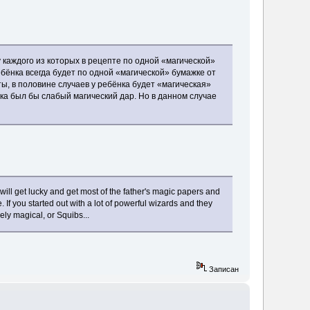
у каждого из которых в рецепте по одной «магической»
ебёнка всегда будет по одной «магической» бумажке от
ты, в половине случаев у ребёнка будет «магическая»
ака был бы слабый магический дар. Но в данном случае
will get lucky and get most of the father's magic papers and
If you started out with a lot of powerful wizards and they
ely magical, or Squibs...
Записан