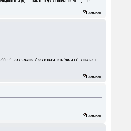
следняя птица, — только тогда вы поймете, что деньги
Записан
аббер" превосходно. А если погуглить "лезина", выпадает
Записан
"
Записан