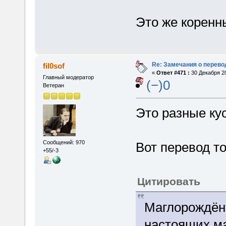
Это же коренн
Re: Замечания о перево
fil0sof
«
Ответ #471 :
30 Декабря 20
Главный модератор
(−)0
Ветеран
Это разные кус
Сообщений: 970
Вот перевод то
+55/-3
Цитировать
Маглорождённ
настоящих ма