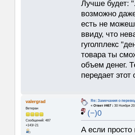
Лучше будет: ".
возможно даже 
есть не можешь
ввиду, что нев
гуголплекс "де
товара ты смо
объем денег. 
передает этот
Re: Замечания о перево
valergrad
«
Ответ #467 :
30 Ноября 201
Ветеран
(−)0
Сообщений: 487
+143/-21
А если просто