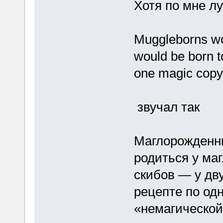
Хотя по мне л
Muggleborns wou
would be born t
one magic copy
звучал так
Маглорожденны
родиться у маг
скибов — у дву
рецепте по од
«немагической