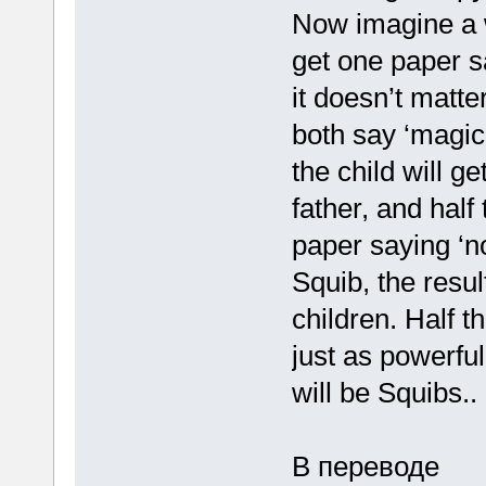
Now imagine a w
get one paper s
it doesn’t matt
both say ‘magic’.
the child will g
father, and half 
paper saying ‘n
Squib, the resul
children. Half t
just as powerful
will be Squibs..
В переводе