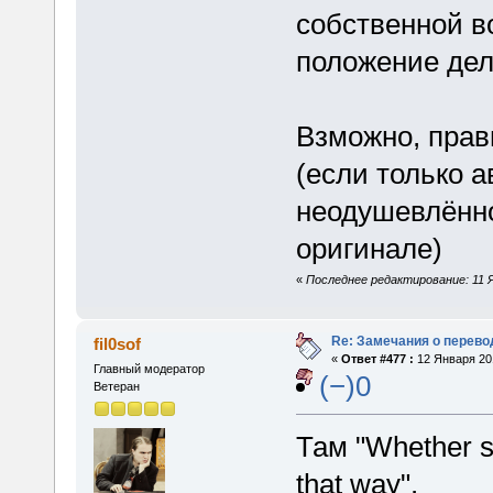
собственной в
положение дел
Взможно, прав
(если только 
неодушевлённо
оригинале)
«
Последнее редактирование: 11 Ян
Re: Замечания о перево
fil0sof
«
Ответ #477 :
12 Января 201
Главный модератор
(−)0
Ветеран
Там "Whether s
that way".