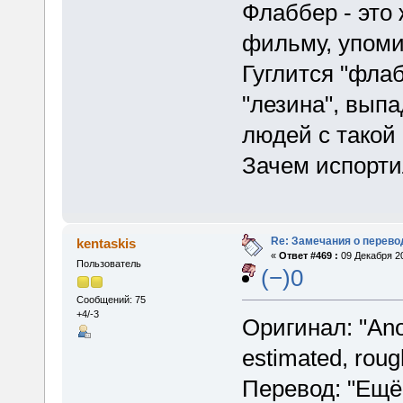
Флаббер - это
фильму, упомин
Гуглится "флаб
"лезина", выпа
людей с такой
Зачем испорти
Re: Замечания о перево
kentaskis
«
Ответ #469 :
09 Декабря 20
Пользователь
(−)0
Сообщений: 75
+4/-3
Оригинал: "Anot
estimated, rou
Перевод: "Ещё