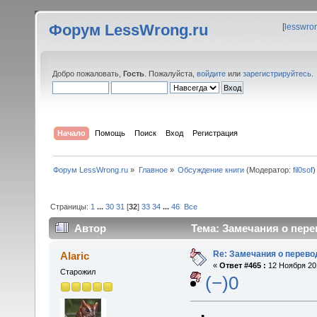
Форум LessWrong.ru
[
lesswro
Добро пожаловать,
Гость
. Пожалуйста,
войдите
или
зарегистрируйтесь
.
Начало
Помощь
Поиск
Вход
Регистрация
Форум LessWrong.ru
»
Главное
»
Обсуждение книги
(Модератор:
fil0sof
)
Страницы:
1
...
30
31
[
32
]
33
34
...
46
Все
Автор
Тема: Замечания о пере
Re: Замечания о перево
Alaric
«
Ответ #465 :
12 Ноября 201
Старожил
(−)0