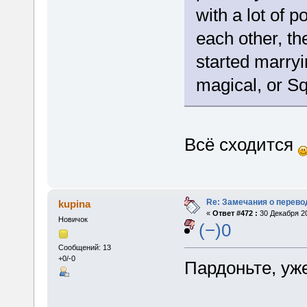
with a lot of 
each other, th
started marry
magical, or Sq
Всё сходится
Re: Замечания о перево
kupina
«
Ответ #472 :
30 Декабря 20
Новичок
(−)0
Сообщений: 13
+0/-0
Пардоньте, уже