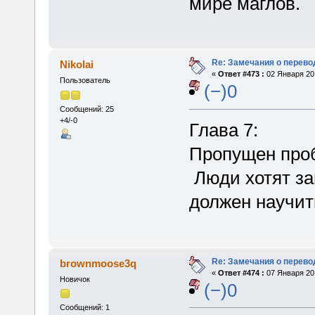
мире маглов.
Re: Замечания о перево
Nikolai
«
Ответ #473 :
02 Января 201
Пользователь
(−)0
Сообщений: 25
+4/-0
Глава 7:
Пропущен про
Люди хотят з
должен научит
Re: Замечания о перево
brownmoose3q
«
Ответ #474 :
07 Января 201
Новичок
(−)0
Сообщений: 1