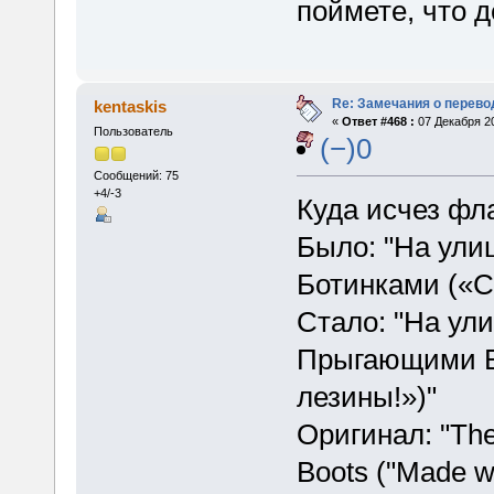
поймете, что д
Re: Замечания о перево
kentaskis
«
Ответ #468 :
07 Декабря 20
Пользователь
(−)0
Сообщений: 75
+4/-3
Куда исчез фл
Было: "На ули
Ботинками («С
Стало: "На ул
Прыгающими Б
лезины!»)"
Оригинал: "Th
Boots ("Made wi