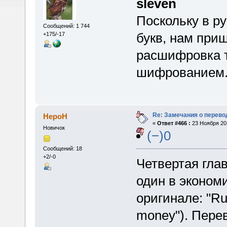
sleven
Поскольку в р
Сообщений: 1 744
букв, нам приш
+175/-17
расшифровка 
шифрованием.
Re: Замечания о перево
HepoH
«
Ответ #466 :
23 Ноября 201
Новичок
(−)0
Сообщений: 18
+2/-0
Четвертая гла
один в экономи
оригинале: "Rul
money"). Перев