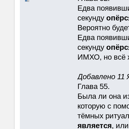
Едва появивши
секунду
опёрс
Вероятно буде
Едва появивши
секунду
опёрс
ИМХО, но всё 
Добавлено 11 Я
Глава 55.
Была ли она и
которую с пом
тёмных ритуа
является
, ил