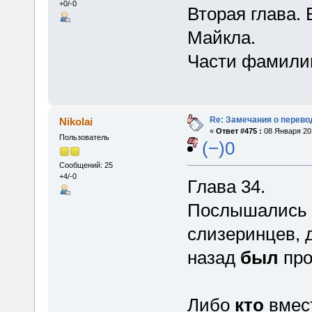
+0/-0
Вторая глава.
Майкла.
Части фамили
Re: Замечания о перево
Nikolai
«
Ответ #475 :
08 Января 201
Пользователь
(−)0
Сообщений: 25
+4/-0
Глава 34.
Послышались 
слизеринцев, д
назад
был
про
Либо
кто
вмес