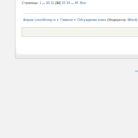
Страницы:
1
...
30
31
[
32
]
33
34
...
46
Все
Форум LessWrong.ru
»
Главное
»
Обсуждение книги
(Модератор:
fil0sof
)
SM