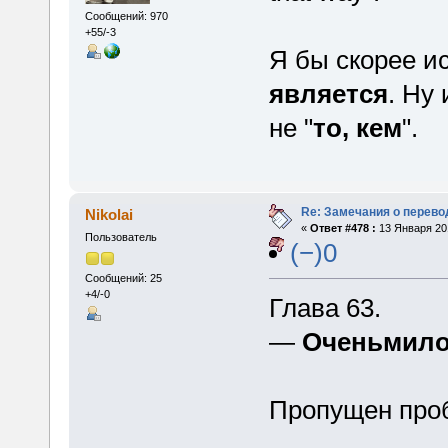
Сообщений: 970
+55/-3
Я бы скорее и
является
. Ну
не "
то, кем
".
Re: Замечания о перево
Nikolai
«
Ответ #478 :
13 Января 201
Пользователь
(−)0
Сообщений: 25
+4/-0
Глава 63.
—
Оченьмил
Пропущен про