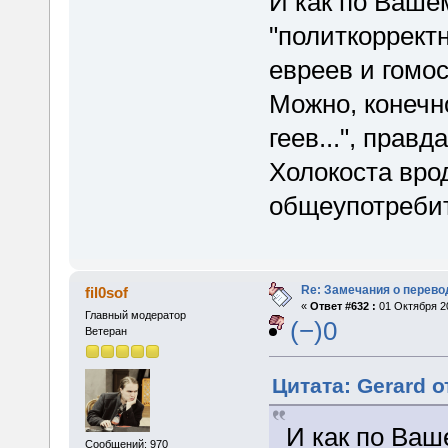
И как по Ваше
"политкорректн
евреев и гомос
Можно, конечно
геев...", прав
Холокоста вро
общеупотреби
Re: Замечания о перево
fil0sof
«
Ответ #632 :
01 Октября 20
Главный модератор
(−)0
Ветеран
Цитата: Gerard о
И как по Ваш
Сообщений: 970