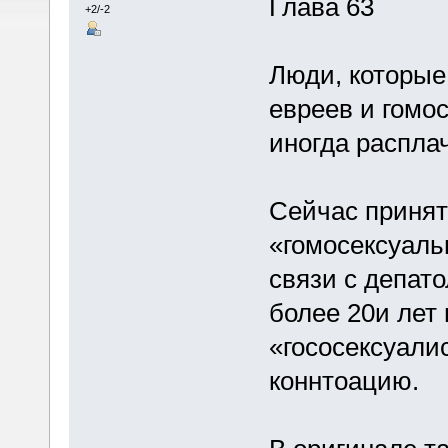
Глава 63
+2/-2
Люди, которые
евреев и гомос
иногда распла
Сейчас принят
«гомосексуаль
связи с депат
более 20и лет 
«гососексуали
коннтоацию.