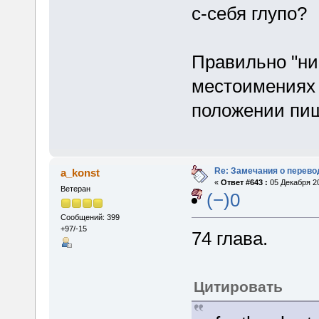
с-себя глупо?
Правильно "ни
местоимениях 
положении пиш
Re: Замечания о перево
a_konst
«
Ответ #643 :
05 Декабря 20
Ветеран
(−)0
Сообщений: 399
+97/-15
74 глава.
Цитировать