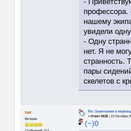
- Приветству
профессора. 
нашему экипа
увидели одну
- Одну странн
нет. Я не мог
странность. Т
пары сидени
скелетов с кр
Re: Замечания о перево
nar
«
Ответ #635 :
23 Октября 20
Ветеран
(−)0
Сообщений: 312