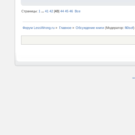
Страницы:
1
...
41
42
[
43
]
44
45
46
Все
Форум LessWrong.ru
»
Главное
»
Обсуждение книги
(Модератор:
fil0sof
)
SM