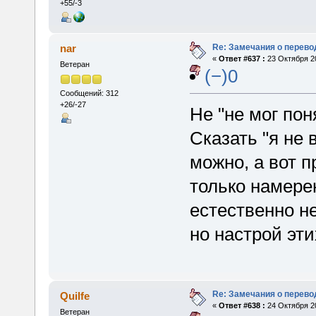
+55/-3
Re: Замечания о перево
nar
«
Ответ #637 :
23 Октября 20
Ветеран
(−)0
Сообщений: 312
+26/-27
Не "не мог пон
Сказать "я не 
можно, а вот п
только намерен
естественно не
но настрой эт
Re: Замечания о перево
Quilfe
«
Ответ #638 :
24 Октября 20
Ветеран