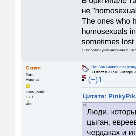
В оригинале т
не ”homosexual
The ones who h
homosexuals in 
sometimes lost th
«
Последнее редактирование: 26 С
Re: Замечания о перево
Gerard
«
Ответ #631 :
01 Октября 20
Гость
(−)1
Новичок
Сообщений: 3
Цитата: PinkyPik
+0/-1
Люди, которы
цыган, еврее
чердаках и и