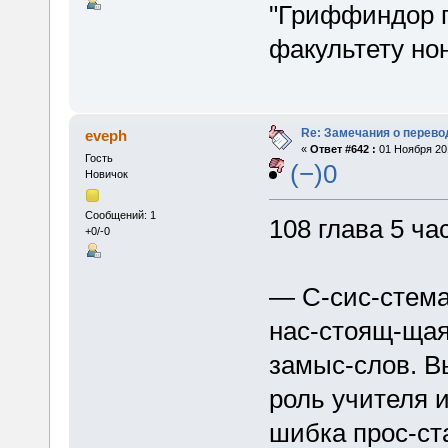
"Гриффиндор п
факультету но
Re: Замечания о перево
eveph
«
Ответ #642 :
01 Ноября 201
Гость
(−)0
Новичок
Сообщений: 1
108 глава 5 ча
+0/-0
— С-сис-стема
нас-стоящ-щая
замыс-слов. В
роль учителя 
шибка прос-ст