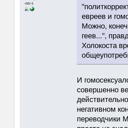
+55/-3
"политкоррек
евреев и гомо
Можно, конечн
геев...", пра
Холокоста вр
общеупотреб
И гомосексуал
совершенно ве
действительно
негативном кон
переводчики М