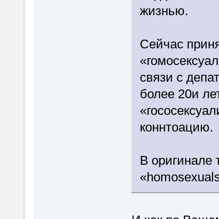
жизнью.
Сейчас приня
«гомосексуал
связи с депа
более 20и ле
«гососексуа
коннтоацию.
В оригинале 
«homosexuals