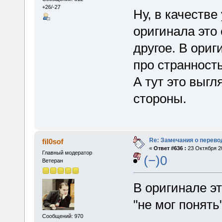
+26/-27
Ну, в качестве
оригинала это 
другое. В ориг
про странность
А тут это выгл
стороны.
Re: Замечания о перево
fil0sof
«
Ответ #636 :
23 Октября 20
Главный модератор
(−)0
Ветеран
В оригинале э
"не мог понять
Сообщений: 970