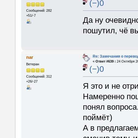
(−)0
Сообщений: 282
+51/-7
Да ну очевидн
пошутил, чё в
Re: Замечания о перево
nar
«
Ответ #639 :
24 Октября 20
Ветеран
(−)0
Сообщений: 312
+26/-27
Я это и не отр
Намеренно пош
понял вопроса.
поймёт)
А в предлагае