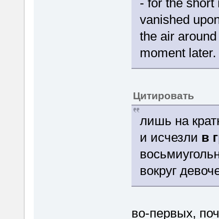
- for the shor
vanished upon
the air around
moment later.
Цитировать
лишь на крат
и исчезли
в 
восьмиугольн
вокруг девоч
во-первых, поч