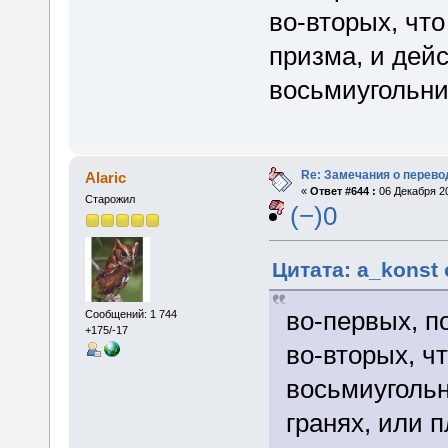
во-вторых, что
призма, и дейс
восьмиугольни
Re: Замечания о перево
Alaric
«
Ответ #644 :
06 Декабря 20
Старожил
(−)0
Цитата: a_konst 
во-первых, п
Сообщений: 1 744
+175/-17
во-вторых, ч
восьмиугольн
гранях, или 