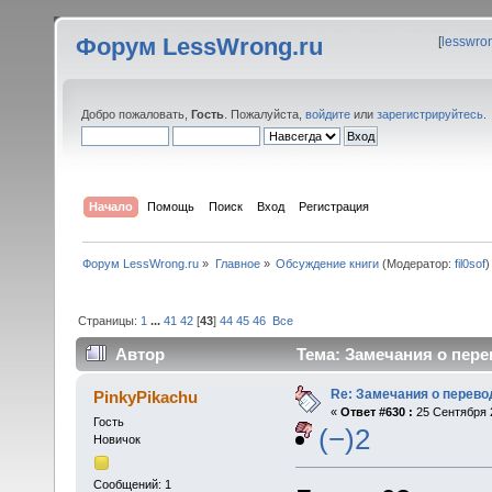
Форум LessWrong.ru
[
lesswro
Добро пожаловать,
Гость
. Пожалуйста,
войдите
или
зарегистрируйтесь
.
Начало
Помощь
Поиск
Вход
Регистрация
Форум LessWrong.ru
»
Главное
»
Обсуждение книги
(Модератор:
fil0sof
)
Страницы:
1
...
41
42
[
43
]
44
45
46
Все
Автор
Тема: Замечания о пере
Re: Замечания о перево
PinkyPikachu
«
Ответ #630 :
25 Сентября 2
Гость
(−)2
Новичок
Сообщений: 1