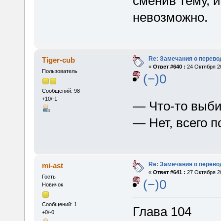
сменив тему, и
невозможно.
Re: Замечания о перево
Tiger-cub
«
Ответ #640 :
24 Октября 20
Пользователь
(−)0
Сообщений: 98
+10/-1
— Что-то выби
— Нет, всего п
Re: Замечания о перево
mi-ast
«
Ответ #641 :
27 Октября 20
Гость
(−)0
Новичок
Сообщений: 1
Глава 104
+0/-0