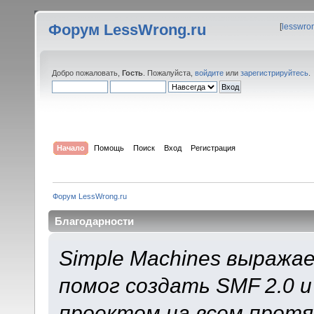
Форум LessWrong.ru
[
lesswro
Добро пожаловать,
Гость
. Пожалуйста,
войдите
или
зарегистрируйтесь
.
Начало
Помощь
Поиск
Вход
Регистрация
Форум LessWrong.ru
Благодарности
Simple Machines выража
помог создать SMF 2.0 
проектом на всем протя