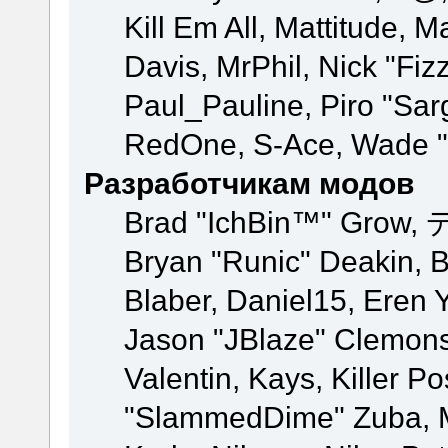
Kill Em All, Mattitude, M
Davis, MrPhil, Nick "Fiz
Paul_Pauline, Piro "Sar
RedOne, S-Ace, Wade "
Разработчикам модов
Brad "IchBin™" Grow, 
Bryan "Runic" Deakin, 
Blaber, Daniel15, Eren 
Jason "JBlaze" Clemons
Valentin, Kays, Killer P
"SlammedDime" Zuba, M