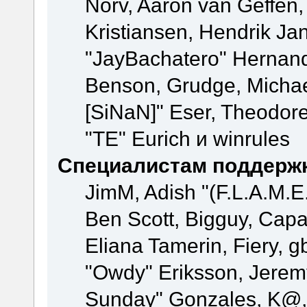
Norv, Aaron van Geffen,
Kristiansen, Hendrik Ja
"JayBachatero" Hernand
Benson, Grudge, Michael
[SiNaN]" Eser, Theodore
"TE" Eurich и winrules
Специалистам поддерж
JimM, Adish "(F.L.A.M.E.
Ben Scott, Bigguy, Cap
Eliana Tamerin, Fiery, g
"Owdy" Eriksson, Jeremy 
Sunday" Gonzales, K@, 