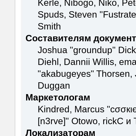
Kerle, Nibogo, Niko, Pet
Spuds, Steven "Fustrate
Smith
Составителям докумен
Joshua "groundup" Dicke
Diehl, Dannii Willis, e
"akabugeyes" Thorsen, J
Duggan
Маркетологам
Kindred, Marcus "cσσкι
[n3rve]" Otowo, rickC и
Локализаторам