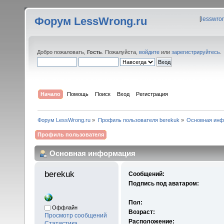
Форум LessWrong.ru
[
lesswro
Добро пожаловать,
Гость
. Пожалуйста,
войдите
или
зарегистрируйтесь
.
Начало
Помощь
Поиск
Вход
Регистрация
Форум LessWrong.ru
»
Профиль пользователя berekuk
»
Основная ин
Профиль пользователя
Основная информация
berekuk 
Сообщений:
Подпись под аватаром:
Пол:
Оффлайн
Возраст:
Просмотр сообщений
Расположение:
Статистика