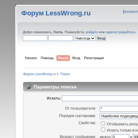
Форум LessWrong.ru
[
lesswro
Добро пожаловать,
Гость
. Пожалуйста,
войдите
или
зарегистрируйтесь
.
Начало
Помощь
Поиск
Вход
Регистрация
Форум LessWrong.ru
»
Поиск
Параметры поиска
Искать:
От пользователя:
Порядок сортировки:
Свойства:
Отображать резу
Искать только в 
Возраст сообщения:
между
и