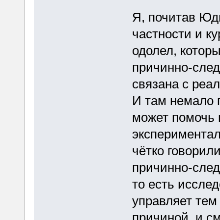
Я, почитав Юдк
частности и к
одолел, котор
причинно-след
связана с реа
И там немало г
может помочь в
экспериментал
чётко говорил
причинно-следс
то есть иссле
управляет тем
причиной, и см