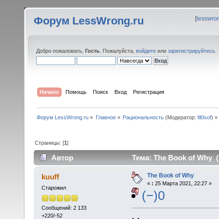
Форум LessWrong.ru
[
lesswro
Добро пожаловать,
Гость
. Пожалуйста,
войдите
или
зарегистрируйтесь
.
Начало
Помощь
Поиск
Вход
Регистрация
Форум LessWrong.ru
»
Главное
»
Рациональность
(Модератор:
fil0sof
) »
Страницы: [
1
]
Автор
Тема: The Book of Why (
The Book of Why
kuuff
«
:
25 Марта 2021, 22:27 »
Старожил
(−)0
Сообщений: 2 133
+220/-52