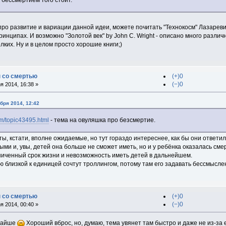
 бессмертием того стоит.
про развитие и вариации данной идеи, можете почитать "Технокосм" Лазарев
инципах. И возможно "Золотой век" by John C. Wright - описано много различ
лких. Ну и в целом просто хорошие книги;)
 со смертью
(+)0
(−)0
 2014, 16:38 »
ября 2014, 12:42
rum/topic43495.html
- тема на овуляшка про безсмертие.
ы, кстати, вполне ожидаемые, но тут гораздо интереснее, как бы они ответи
ми и, увы, детей она больше не сможет иметь, но и у ребёнка оказалась сме
ниченный срок жизни и невозможность иметь детей в дальнейшем.
ю близкой к единицей сочтут троллингом, потому там его задавать бессмысле
 со смертью
(+)0
(−)0
 2014, 00:40 »
ичайше
Хороший вброс, но, думаю, тема увянет там быстро и даже не из-за 