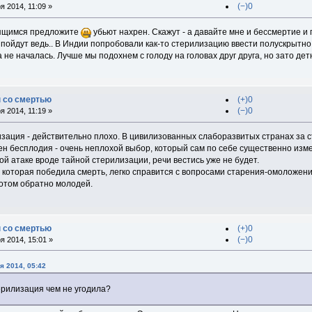
(−)0
 2014, 11:09 »
дящимся предложите
убьют нахрен. Скажут - а давайте мне и бессмертие и п
пойдут ведь.. В Индии попробовали как-то стерилизацию ввести полускрытно (
а не началась. Лучше мы подохнем с голоду на головах друг друга, но зато дет
 со смертью
(+)0
(−)0
 2014, 11:19 »
зация - действительно плохо. В цивилизованных слаборазвитых странах за с
 бесплодия - очень неплохой выбор, который сам по себе существенно измен
ой атаке вроде тайной стерилизации, речи вестись уже не будет.
, которая победила смерть, легко справится с вопросами старения-омоложения
потом обратно молодей.
 со смертью
(+)0
(−)0
 2014, 15:01 »
я 2014, 05:42
терилизация чем не угодила?