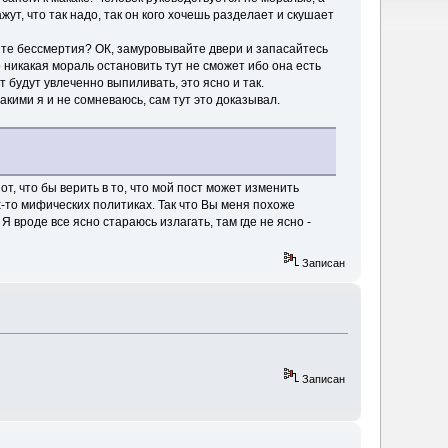
т, что так надо, так он кого хочешь разделает и скушает
хотите бессмертия? ОК, замуровывайте двери и запасайтесь
 никакая мораль остановить тут не сможет ибо она есть
т будут увлеченно выпиливать, это ясно и так.
акими я и не сомневаюсь, сам тут это доказывал.
от, что бы верить в то, что мой пост может изменить
-то мифических политиках. Так что Вы меня похоже
 вроде все ясно стараюсь излагать, там где не ясно -
Записан
Записан