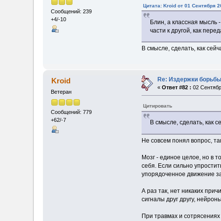
Цитата: Kroid от 01 Сентября 2
Сообщений: 239
+4/-10
Блин, а классная мысль 
части к другой, как пере
В смысле, сделать, как сейч
Re: Издержки борьбы
Kroid
«
Ответ #82 :
02 Сентября
Ветеран
Цитировать
Сообщений: 779
+62/-7
В смысле, сделать, как с
Не совсем понял вопрос, та
Мозг - единое целое, но в 
себя. Если сильно упростит
упорядоченное движение з
А раз так, нет никаких при
сигналы друг другу, нейрон
При травмах и сотрясениях 