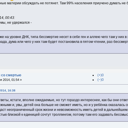
ые материи обсуждать не потянет. Там 99% населения приучено думать не бо
4, 00:43:
мы, не удержался -
же на уровне ДНК, типа бессмертие несет в себе ген и аллею чего там у них 
рада, дума или чего у них там будет постановила в пятом чтении, раз бессмер
 со смертью
(+)0
(−)0
 2014, 01:54 »
2014, 16:38
веты, кстати, вполне ожидаемые, но тут гораздо интереснее, как бы они отв
жными и, увы, детей она больше не сможет иметь, но и у ребёнка оказалась с
даст неограниченный срок жизни и невозможность иметь детей в дальнейшем
стью близкой к единицей сочтут троллингом, потому там его задавать бессмы