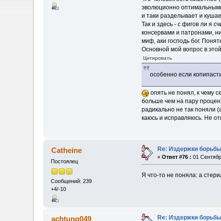
эволюционно оптимальными с
и таки разделывает и кушае
Так и здесь - с фигов ли я 
консервами и патронами, ни
миф, аки господь бог. Понят
Основной мой вопрос в этой
Цитировать
особенно если копипасти
опять не понял, к чему с
больше чем на пару процент
радикально не так поняли (
каюсь и исправляюсь. Не о
Re: Издержки борьбы
Catheine
«
Ответ #76 :
01 Сентября
Постоялец
Я что-то не поняла: а стер
Сообщений: 239
+4/-10
Re: Издержки борьбы
achtung049