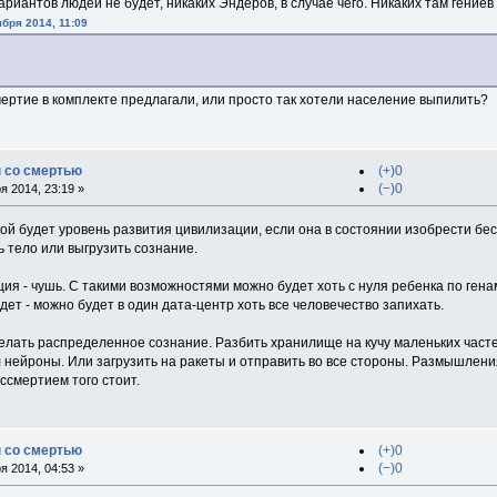
 вариантов людей не будет, никаких Эндеров, в случае чего. Никаких там гениев
бря 2014, 11:09
ертие в комплекте предлагали, или просто так хотели население выпилить?
 со смертью
(+)0
(−)0
 2014, 23:19 »
ой будет уровень развития цивилизации, если она в состоянии изобрести бесс
 тело или выгрузить сознание.
ия - чушь. С такими возможностями можно будет хоть с нуля ребенка по гена
ет - можно будет в один дата-центр хоть все человечество запихать.
делать распределенное сознание. Разбить хранилище на кучу маленьких часте
л нейроны. Или загрузить на ракеты и отправить во все стороны. Размышлени
ссмертием того стоит.
 со смертью
(+)0
(−)0
 2014, 04:53 »