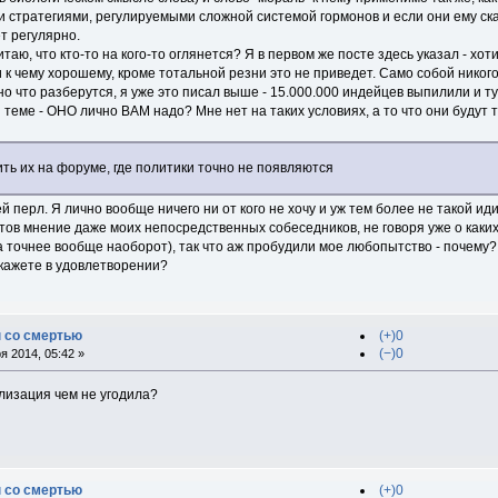
тратегиями, регулируемыми сложной системой гормонов и если они ему скажу
т регулярно.
считаю, что кто-то на кого-то оглянется? Я в первом же посте здесь указал - 
 к чему хорошему, кроме тотальной резни это не приведет. Само собой никого
но что разберутся, я уже это писал выше - 15.000.000 индейцев выпилили и ту
 теме - ОНО лично ВАМ надо? Мне нет на таких условиях, а то что они будут т
ть их на форуме, где политики точно не появляются
ей перл. Я лично вообще ничего ни от кого не хочу и уж тем более не такой иди
ов мнение даже моих непосредственных собеседников, не говоря уже о каких
а точнее вообще наоборот), так что аж пробудили мое любопытство - почему? Я
ткажете в удовлетворении?
 со смертью
(+)0
(−)0
 2014, 05:42 »
илизация чем не угодила?
 со смертью
(+)0