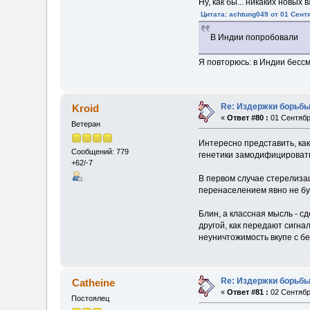
Ну, как бы... никаких новых
Цитата: achtung049 от 01 Сентя
В Индии попробовали
Я повторюсь: в Индии бессм
Re: Издержки борьбы
Kroid
«
Ответ #80 :
01 Сентября
Ветеран
Интересно представить, как
Сообщений: 779
генетики замодифицировать
+62/-7
В первом случае стерелизац
перенаселением явно не буд
Блин, а классная мысль - с
другой, как передают сигна
неуничтожимость вкупе с бе
Re: Издержки борьбы
Catheine
«
Ответ #81 :
02 Сентября
Постоялец