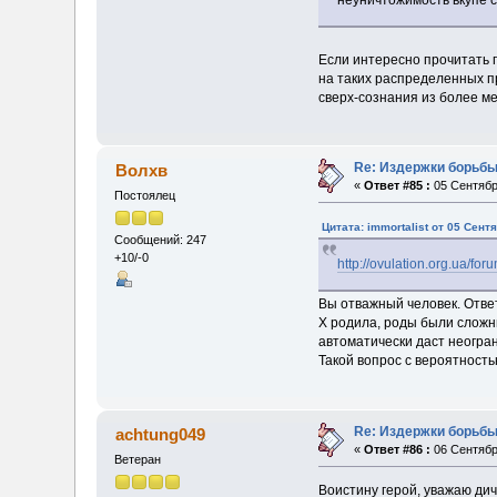
неуничтожимость вкупе с
Если интересно прочитать 
на таких распределенных пр
сверх-сознания из более ме
Re: Издержки борьбы
Волхв
«
Ответ #85 :
05 Сентября
Постоялец
Цитата: immortalist от 05 Сент
Сообщений: 247
+10/-0
http://ovulation.org.ua/fo
Вы отважный человек. Ответ
Х родила, роды были сложны
автоматически даст неогра
Такой вопрос с вероятность
Re: Издержки борьбы
achtung049
«
Ответ #86 :
06 Сентября
Ветеран
Воистину герой, уважаю д