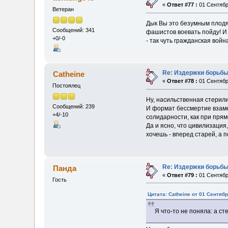
«
Ответ #77 :
01 Сентября
Ветеран
Дык Вы это безумным пло
Сообщений: 341
фашистов воевать пойду! И 
+0/-0
- так чуть гражданская войн
Re: Издержки борьбы
Catheine
«
Ответ #78 :
01 Сентября
Постоялец
Ну, насильственная стерили
Сообщений: 239
И формат бессмертие взамен
+4/-10
солидарности, как при прям
Да и ясно, что цивилизация
хочешь - вперед старей, а 
Re: Издержки борьбы
Панда
«
Ответ #79 :
01 Сентября
Гость
Цитата: Catheine от 01 Сентябр
Я что-то не поняла: а с