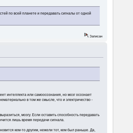
стей по всей планете и передавать сигналы от одной
Записан
меет интеллекта или самоосознания, но мозг осознает
нематериально в том же смысле, что и электричество -
к выразиться, мозгу. Если оставить способность передавать
личится лишь время передачи сигнала.
новится кем-то другим, нежели тот, кем был раньше. Да,