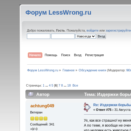
Форум LessWrong.ru
Добро пожаловать,
Гость
. Пожалуйста,
войдите
или
зарегистрируйте
Начало
Помощь
Поиск
Вход
Регистрация
Форум LessWrong.ru
»
Главное
»
Обсуждение книги
(Модератор:
fil
Страницы:
1
...
4
5
[
6
]
7
8
...
18
Все
Автор
Тема: Издержки борьб
Re: Издержки борьбы
achtung049
«
Ответ #75 :
31 Августа 
Ветеран
Ух, как все страшно! ну мен
Сообщений: 341
А по теме, я вообще не оче
+0/-0
что человек есть животное (