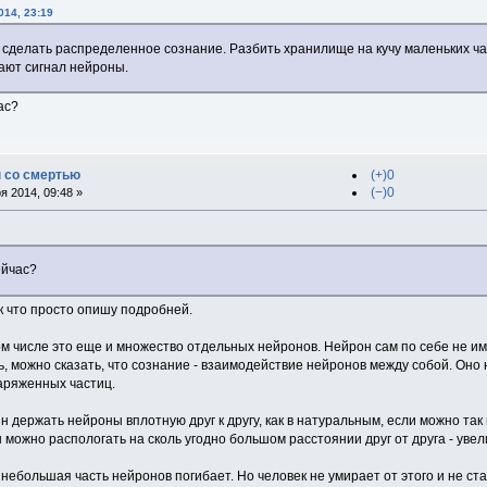
014, 23:19
- сделать распределенное сознание. Разбить хранилище на кучу маленьких ча
дают сигнал нейроны.
ас?
 со смертью
(+)0
(−)0
 2014, 09:48 »
ейчас?
к что просто опишу подробней.
том числе это еще и множество отдельных нейронов. Нейрон сам по себе не и
ь, можно сказать, что сознание - взаимодействие нейронов между собой. Оно 
аряженных частиц.
чин держать нейроны вплотную друг к другу, как в натуральным, если можно та
ы можно распологать на сколь угодно большом расстоянии друг от друга - уве
небольшая часть нейронов погибает. Но человек не умирает от этого и не ста