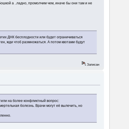
шкой а ..ладно, промолчим чем, иначе бы они там и не
в этих ДНК бесплодности или будет ограничиваться
тен, жди чтоб размножаться. А потом квотами будут
Записан
етили на более конфликтный вопрос:
мертельная болезнь. Врачи могут её вылечить, но
.
сленно.