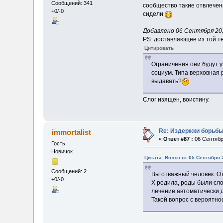
Сообщений: 341
сообщество такие отвлеченн
+0/-0
сидели
Добавлено 06 Сентября 201
PS: доставляющее из той те
Цитировать
Ограничения они будут у
социум. Типа верховная 
выдавать?
Слог изящен, воистину.
Re: Издержки борьбы
immortalist
«
Ответ #87 :
06 Сентября
Гость
Новичок
Цитата: Волхв от 05 Сентября 
Сообщений: 2
Вы отважный человек. От
+0/-0
Х родила, роды были сло
лечение автоматически 
Такой вопрос с вероятно