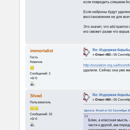
если повредить слишком бол
Если нейроны будут удален
восстановления не для всег
Это значит, что абстрактно
его сможет разве что взрыв
Re: Издержки борьбы
immortalist
«
Ответ #83 :
05 Сентября
Гость
Новичок
http://ovulation.org.ua/forum/
удалили. Сейчас она уже ж
Сообщений: 2
+0/-0
Re: Издержки борьбы
Stvad
«
Ответ #84 :
05 Сентября
Пользователь
Цитата: Kroid от 01 Сентября 2
Сообщений: 32
+0/-0
Блин, а классная мысль 
части к другой, как пер