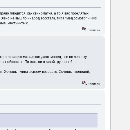
раво плодится, как свиноматка, а то я вас проклятых
явно не вышло - народ восстал), типа "мед.осмотр" и чик!
ные. Инстинкты'с..
Записан
терилизацию мальчикам дают мопед, все по чесноку.
ит общество. То есть ни о какой групповой
. Хочешь - живи в своем возрасте. Хочешь - молодей,
Записан