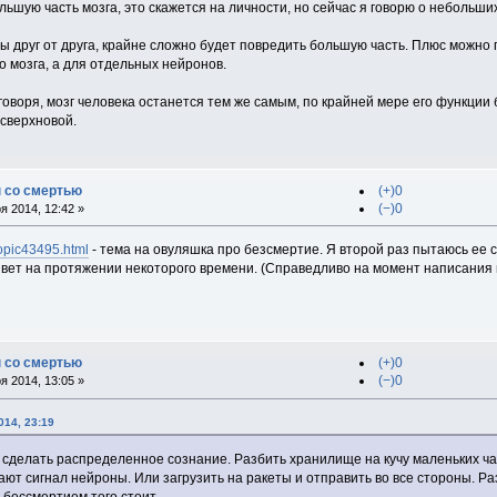
ьшую часть мозга, это скажется на личности, но сейчас я говорю о небольши
ы друг от друга, крайне сложно будет повредить большую часть. Плюс можно
о мозга, а для отдельных нейронов.
 говоря, мозг человека останется тем же самым, по крайней мере его функции 
 сверхновой.
 со смертью
(+)0
(−)0
 2014, 12:42 »
topic43495.html
- тема на овуляшка про безсмертие. Я второй раз пытаюсь ее с
ивет на протяжении некоторого времени. (Справедливо на момент написания 
 со смертью
(+)0
(−)0
 2014, 13:05 »
014, 23:19
- сделать распределенное сознание. Разбить хранилище на кучу маленьких ча
едают сигнал нейроны. Или загрузить на ракеты и отправить во все стороны.