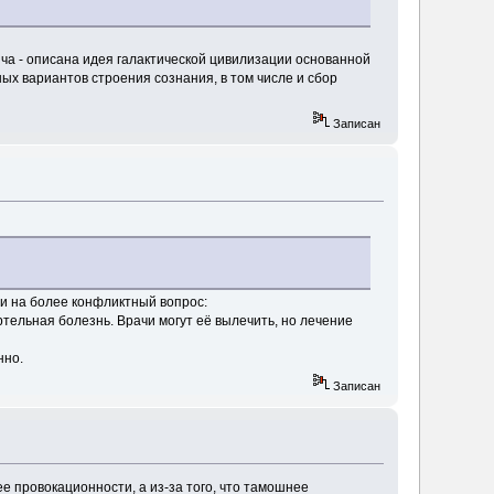
ича - описана идея галактической цивилизации основанной
ных вариантов строения сознания, в том числе и сбор
Записан
ли на более конфликтный вопрос:
ртельная болезнь. Врачи могут её вылечить, но лечение
нно.
Записан
ее провокационности, а из-за того, что тамошнее