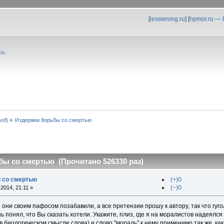
[
lesswrong.ru
] [
hpmor.ru —
сь
.
0sof
) »
Издержки борьбы со смертью
ы со смертью (Прочитано 526330 раз)
 со смертью
(+)0
(−)0
2014, 21:11 »
я они своим пафосом позабавили, а все претензии прошу к автору, так что гуг
нь понял, что Вы сказать хотели. Укажите, плиз, где я на моралистов надеялс
в биологическом смысле слова) и слово "мораль" к нему применимо так же, как