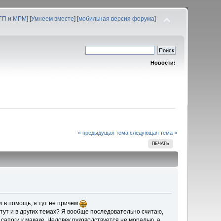
 ГП и МРМ
] [
Умнеем вместе
] [
мобильная версия форума
]
Новости:
« предыдущая тема
следующая тема »
ПЕЧАТЬ
ол в помощь, я тут не причем
я тут и в других темах? Я вообще последовательно считаю,
 сапоги к макаке. Человек руководствуется не моралью, а