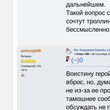
дальнейшем.
Такой вопрос 
сочтут троллин
бессмысленно
Re: Издержки борьбы с
achtung049
«
Ответ #86 :
06 Сентября 20
Ветеран
(−)0
Сообщений: 341
+0/-0
Воистину геро
вброс, но, дум
не из-за ее пр
тамошнее сооб
обсуждать не 