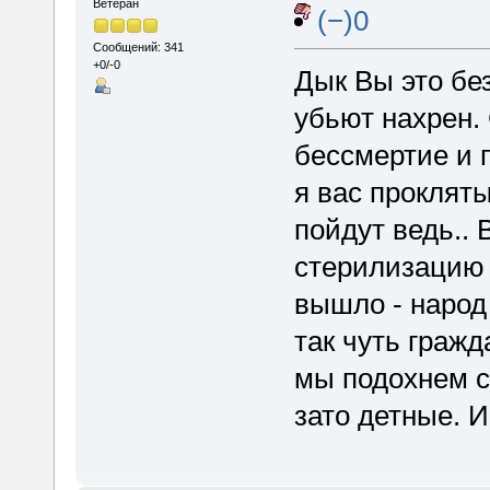
Ветеран
(−)0
Сообщений: 341
+0/-0
Дык Вы это б
убьют нахрен. 
бессмертие и п
я вас проклят
пойдут ведь.. 
стерилизацию 
вышло - народ 
так чуть граж
мы подохнем с 
зато детные. И