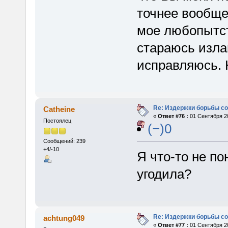
точнее вообще
мое любопытст
стараюсь излаг
исправляюсь. 
Re: Издержки борьбы с
Catheine
«
Ответ #76 :
01 Сентября 20
Постоялец
(−)0
Сообщений: 239
+4/-10
Я что-то не по
угодила?
Re: Издержки борьбы с
achtung049
«
Ответ #77 :
01 Сентября 20