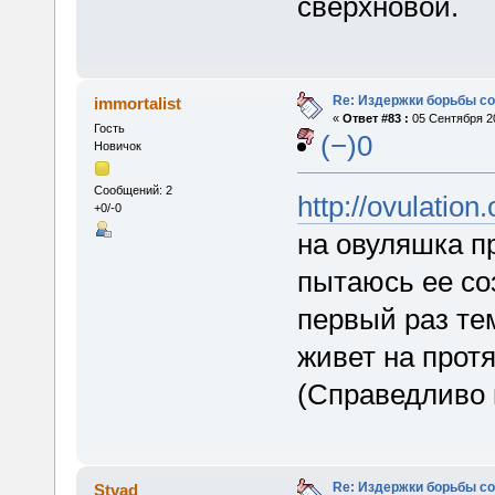
сверхновой.
Re: Издержки борьбы с
immortalist
«
Ответ #83 :
05 Сентября 20
Гость
(−)0
Новичок
Сообщений: 2
http://ovulation
+0/-0
на овуляшка п
пытаюсь ее со
первый раз те
живет на прот
(Справедливо 
Re: Издержки борьбы с
Stvad