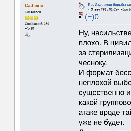
Re: Издержки борьбы с
Catheine
«
Ответ #78 :
01 Сентября 20
Постоялец
(−)0
Сообщений: 239
+4/-10
Ну, насильств
плохо. В циви
за стерилизац
чесноку.
И формат бесс
неплохой выбо
существенно и
какой группов
атаке вроде т
уже не будет.