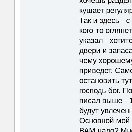
хочешь раздел
кушает регуля
Так и здесь - с
кого-то огляне
указал - хоти
двери и запас
чему хорошему
приведет. Сам
остановить тут
господь бог. П
писал выше - 
будут увлеченн
Основной мой 
ВАМ надо? Мне 