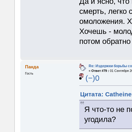
Да и ясно, чт
смерть, легко 
омоложения. Х
Хочешь - молод
потом обратно
Re: Издержки борьбы с
Панда
«
Ответ #79 :
01 Сентября 20
Гость
(−)0
Цитата: Catheine
Я что-то не 
угодила?