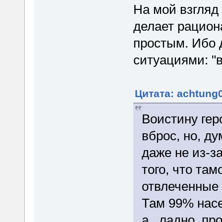
На мой взгляд
делает рацион
простым. Ибо 
ситуациями: "в
Цитата: achtung0
Воистину ге
вброс, но, д
даже не из-з
того, что та
отвлеченные 
Там 99% нас
а ..ладно, п