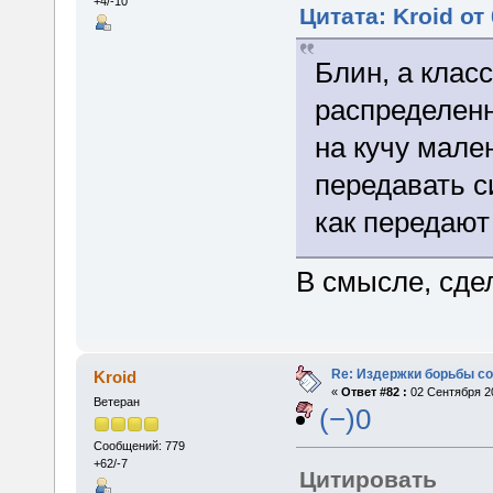
+4/-10
Цитата: Kroid от
Блин, а клас
распределенн
на кучу мале
передавать с
как передают
В смысле, сдел
Re: Издержки борьбы с
Kroid
«
Ответ #82 :
02 Сентября 20
Ветеран
(−)0
Сообщений: 779
+62/-7
Цитировать