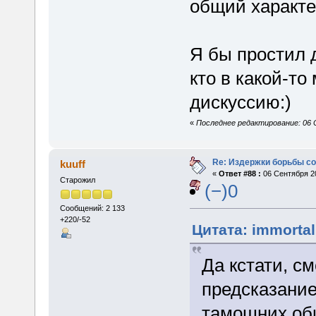
общий характе
Я бы простил 
кто в какой-т
дискуссию:)
«
Последнее редактирование: 06 
Re: Издержки борьбы с
kuuff
«
Ответ #88 :
06 Сентября 20
Старожил
(−)0
Сообщений: 2 133
+220/-52
Цитата: immortal
Да кстати, с
предсказание
тамошних оби