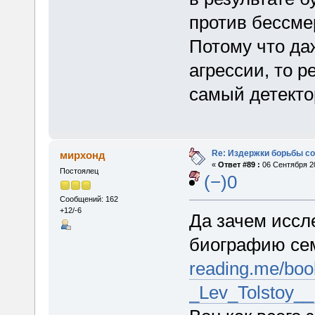
против бессме
Потому что да
агрессии, то р
самый детекто
Re: Издержки борьбы с
мирхонд
«
Ответ #89 :
06 Сентября 20
Постоялец
(−)0
Сообщений: 162
+12/-6
Да зачем иссл
биографию се
reading.me/boo
_Lev_Tolstoy__