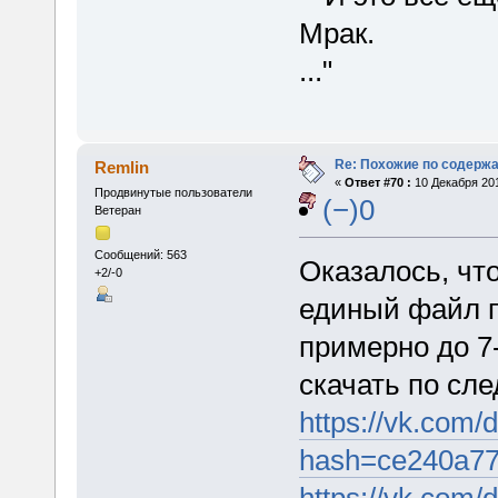
Мрак.
..."
Re: Похожие по содержа
Remlin
«
Ответ #70 :
10 Декабря 201
Продвинутые пользователи
(−)0
Ветеран
Сообщений: 563
Оказалось, чт
+2/-0
единый файл п
примерно до 7
скачать по сл
https://vk.com
hash=ce240a77
https://vk.com