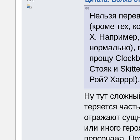
Нельзя перев
(кроме тех, 
X. Например, 
нормально), п
прощу Clockbl
Стояк и Skitt
Рой? Харрр!)
Ну тут сложный
теряется част
отражают сущн
или иного гер
персонажа. По