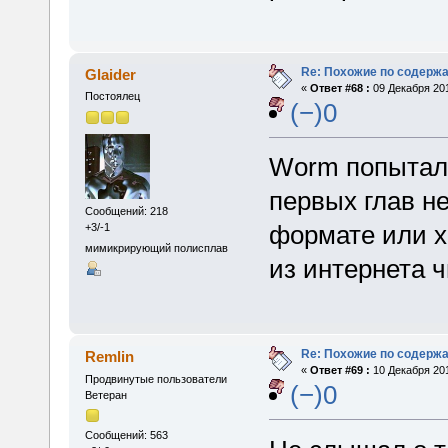
Re: Похожие по содержа
Glaider
«
Ответ #68 :
09 Декабря 201
Постоялец
(−)0
Worm попыталс
первых глав не
Сообщений: 218
формате или х
+3/-1
мимикрирующий полисплав
из интернета ч
Re: Похожие по содержа
Remlin
«
Ответ #69 :
10 Декабря 201
Продвинутые пользователи
(−)0
Ветеран
Сообщений: 563