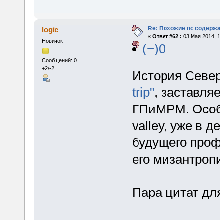
Re: Похожие по содержа
logic
«
Ответ #62 :
03 Мая 2014, 1
Новичок
(−)0
Сообщений: 0
+2/-2
История Север
trip"
, заставля
ГПиМРМ. Особе
valley, уже в 
будущего проф
его мизантроп
Пара цитат дл