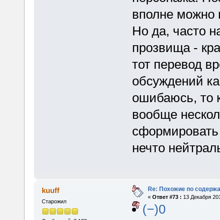
вполне можно 
Но да, часто 
прозвища - кр
тот перевод в
обсуждений ка
ошибаюсь, то к
вообще несколь
сформировать 
нечто нейтрал
Re: Похожие по содержа
kuuff
«
Ответ #73 :
13 Декабря 201
Старожил
(−)0