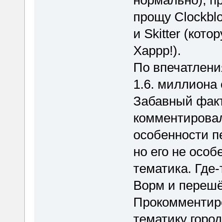
нормально), пр
прощу Clockblo
и Skitter (кот
Харрр!).
По впечатлени
1.6. миллиона 
Забавный факт.
комментировал
особенности п
но его не осо
тематика. Где-
Ворм и перешёл
Прокомментиро
тематику город