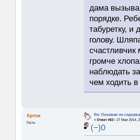
дама вызыва
порядке. Реб
табуретку, и
голову. Шляп
счастливчик 
громче хлопа
наблюдать за
чем ходить в
Re: Похожие по содержа
Артси
«
Ответ #63 :
27 Мая 2014, 2
Гость
(−)0