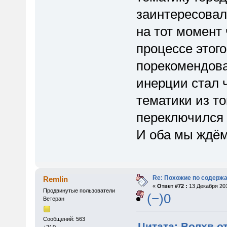
заинтересовал
на тот момент
процессе этого
порекомендов
инерции стал 
тематики из топ
переключился 
И оба мы ждём
Re: Похожие по содержа
Remlin
«
Ответ #72 :
13 Декабря 201
Продвинутые пользователи
(−)0
Ветеран
Сообщений: 563
Цитата: Волхв от
+2/-0