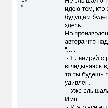
Не слышал о т
+2/-0
идею тем, кто
будущем будет 
здесь.
Но произведен
автора что над
".....
- Планируй с р
вглядываясь в
то ты будешь г
удивлен.
- Уже слышала
Имп.
- И это все ещ