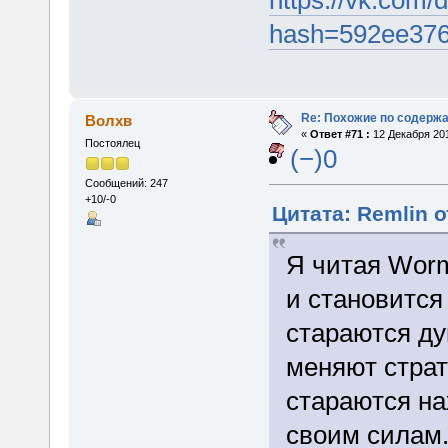
hash=592ee376
Re: Похожие по содержа
Волхв
«
Ответ #71 :
12 Декабря 201
Постоялец
(−)0
Сообщений: 247
+10/-0
Цитата: Remlin о
Я читая Worm
и становится
стараются ду
меняют страт
стараются н
своим силам.