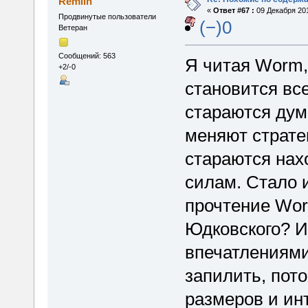
Remlin
«
Ответ #67 :
09 Декабря 201
Продвинутые пользователи
(−)0
Ветеран
Сообщений: 563
Я читая Worm, 
+2/-0
становится вс
стараются дум
меняют стратег
стараются нах
силам. Стало и
прочтение Wor
Юдковского? И
впечатлениями
запилить, пот
размеров и ин