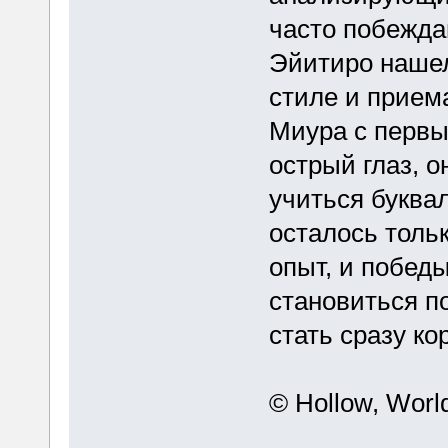
часто побежда
Эйитиро нашел
стиле и прием
Миура с первы
острый глаз, о
учиться буквал
осталось толь
опыт, и побед
становиться п
стать сразу ко
© Hollow, World