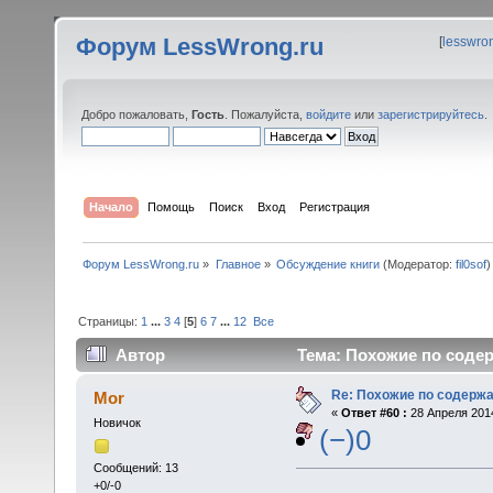
Форум LessWrong.ru
[
lesswro
Добро пожаловать,
Гость
. Пожалуйста,
войдите
или
зарегистрируйтесь
.
Начало
Помощь
Поиск
Вход
Регистрация
Форум LessWrong.ru
»
Главное
»
Обсуждение книги
(Модератор:
fil0sof
)
Страницы:
1
...
3
4
[
5
]
6
7
...
12
Все
Автор
Тема: Похожие по содер
Re: Похожие по содержа
Mor
«
Ответ #60 :
28 Апреля 2014
Новичок
(−)0
Сообщений: 13
+0/-0