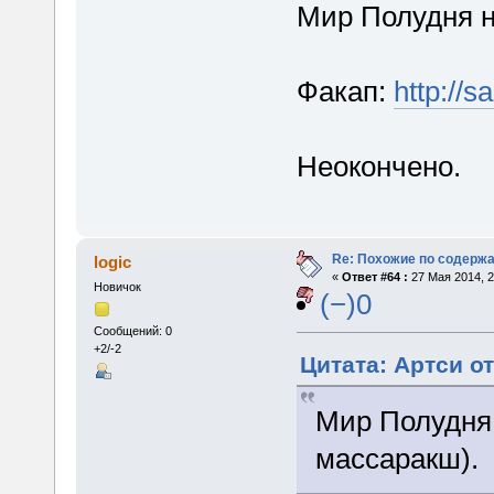
Мир Полудня н
Факап:
http://s
Неокончено.
Re: Похожие по содержа
logic
«
Ответ #64 :
27 Мая 2014, 2
Новичок
(−)0
Сообщений: 0
+2/-2
Цитата: Артси от
Мир Полудня
массаракш).