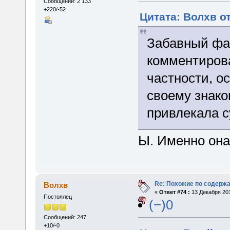
Сообщений: 2 133
+220/-52
Цитата: Волхв от
Забавный фак
комментиров
частности, о
своему знако
привлекала с
Ы. Именно она
Re: Похожие по содержа
Волхв
«
Ответ #74 :
13 Декабря 201
Постоялец
(−)0
Сообщений: 247
+10/-0