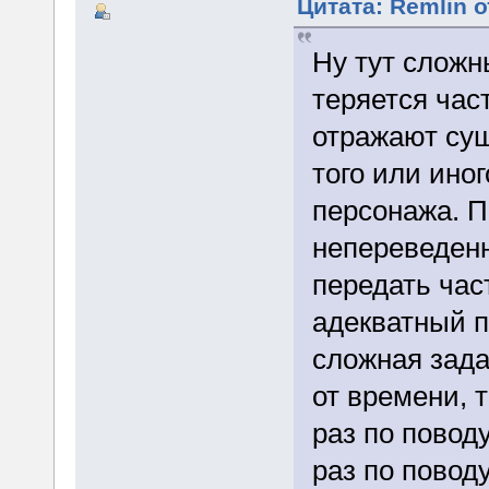
Цитата: Remlin о
Ну тут сложн
теряется час
отражают су
того или ино
персонажа. П
непереведен
передать час
адекватный п
сложная зада
от времени, 
раз по повод
раз по повод