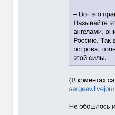
– Вот это пр
Называйте э
ангелами, они
Россию. Так в
острова, пол
этой силы.
(В коментах са
sergeev.livejou
Не обошлось и 