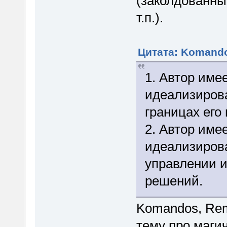
(заколдованны
т.п.).
Цитата: Komando
1. Автор име
идеализирова
границах его
2. Автор име
идеализиров
управлении и
решений.
Komandos, Reml
тему про магич