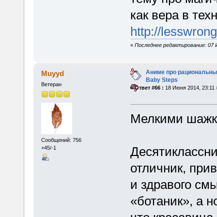
как вера в те
http://lesswron
«
Последнее редактирование: 07 И
Аниме про рациональный
Muyyd
Baby Steps
Ветеран
«
Ответ #66 :
18 Июня 2014, 23:11 
Мелкими шажка
Сообщений: 756
Десятиклассни
+45/-1
отличник, при
и здравого смы
«ботаник», а н