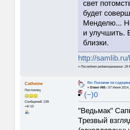
свет потомст
будет совер
Менделю... Н
и улучшить. 
близки.
http://samlib.r
«
Последнее редактирование: 29 Ма
Re: Похожие по содержа
Catheine
«
Ответ #65 :
07 Июня 2014, 
Постоялец
(−)0
Сообщений: 239
+4/-10
"Ведьмак" Сапк
Трезвый взгля