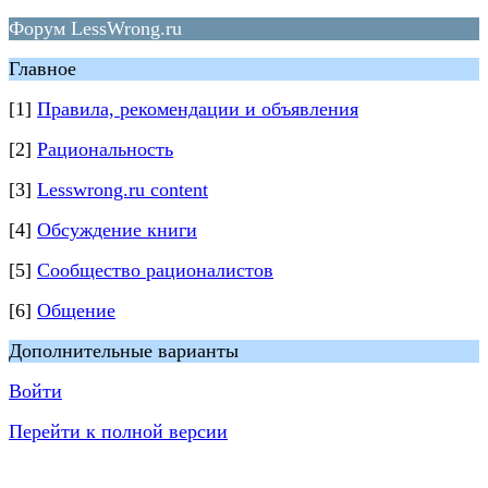
Форум LessWrong.ru
Главное
[1]
Правила, рекомендации и объявления
[2]
Рациональность
[3]
Lesswrong.ru content
[4]
Обсуждение книги
[5]
Сообщество рационалистов
[6]
Общение
Дополнительные варианты
Войти
Перейти к полной версии