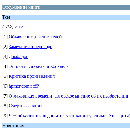
Обсуждение книги
Тем
(1/32)
>
>>
[1]
Объявление для читателей
[2]
Замечания о переводе
[3]
Дамблдор
[4]
Эпилоги, сиквелы и вбоквелы
[5]
Критика произведения
[6]
hpmor.com всё?
[7]
О маховиках времени, авторское мнение об их изобретении
[8]
Смерть сознания
[9]
Чем объясняется недостаток мотивации учеников Хогвартса
Навигация