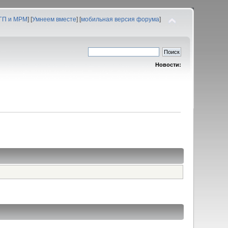
 ГП и МРМ
] [
Умнеем вместе
] [
мобильная версия форума
]
Новости: