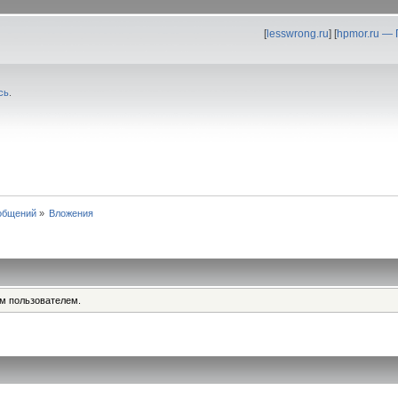
[
lesswrong.ru
] [
hpmor.ru —
сь
.
общений
»
Вложения
им пользователем.