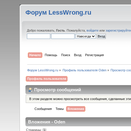
Форум LessWrong.ru
Добро пожаловать,
Гость
. Пожалуйста,
войдите
или
зарегистрируйте
Начало
Помощь
Поиск
Вход
Регистрация
Форум LessWrong.ru
»
Профиль пользователя Oden
»
Просмотр со
Профиль пользователя
Просмотр сообщений
В этом разделе можно просмотреть все сообщения, сделанные эт
Сообщения
Темы
Вложения
Вложения - Oden
Страницы: [
1
]