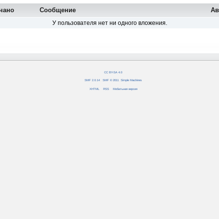
чано
Сообщение
Ав
У пользователя нет ни одного вложения.
CC BY-SA 4.0
SMF 2.0.14
|
SMF © 2011
,
Simple Machines
XHTML
RSS
Мобильная версия