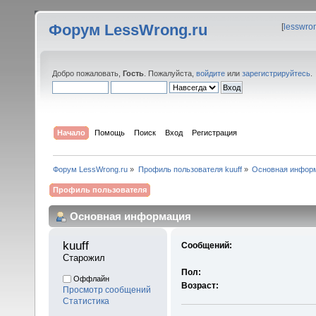
Форум LessWrong.ru
[
lesswro
Добро пожаловать,
Гость
. Пожалуйста,
войдите
или
зарегистрируйтесь
.
Начало
Помощь
Поиск
Вход
Регистрация
Форум LessWrong.ru
»
Профиль пользователя kuuff
»
Основная инфор
Профиль пользователя
Основная информация
kuuff 
Сообщений:
Старожил
Пол:
Оффлайн
Возраст:
Просмотр сообщений
Статистика