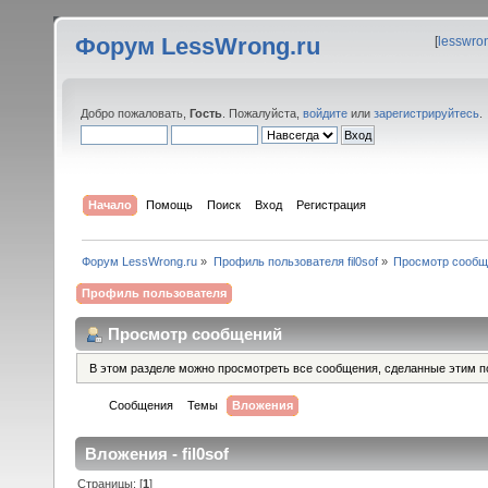
Форум LessWrong.ru
[
lesswro
Добро пожаловать,
Гость
. Пожалуйста,
войдите
или
зарегистрируйтесь
.
Начало
Помощь
Поиск
Вход
Регистрация
Форум LessWrong.ru
»
Профиль пользователя fil0sof
»
Просмотр сообщ
Профиль пользователя
Просмотр сообщений
В этом разделе можно просмотреть все сообщения, сделанные этим п
Сообщения
Темы
Вложения
Вложения - fil0sof
Страницы: [
1
]