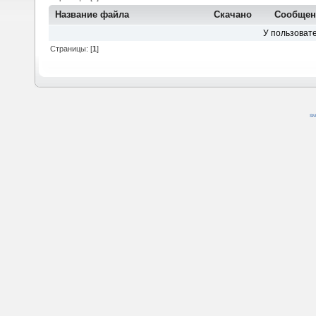
Название файла
Скачано
Сообще
У пользовате
Страницы: [
1
]
SM