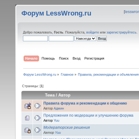
Форум LessWrong.ru
[
lesswro
Добро пожаловать,
Гость
. Пожалуйста,
войдите
или
зарегистрируйтесь
.
Начало
Помощь
Поиск
Вход
Регистрация
Форум LessWrong.ru
»
Главное
»
Правила, рекомендации и объявления
Страницы: [
1
]
Тема
/
Автор
Правила форума и рекомендации к общению
Автор
Админ
Предложения по модерации и улучшению форума
Автор
Yuu
Модераторские решения
Автор
Yuu