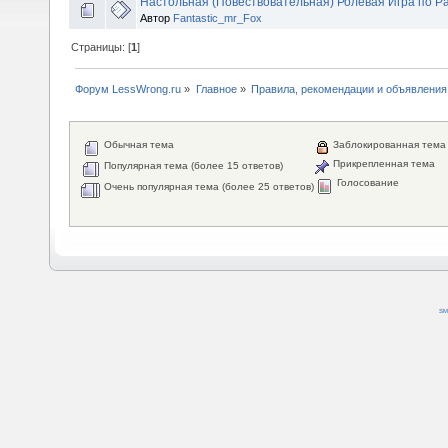
Настольная (Повествовательная) Ролевая Игра по Р
Автор
Fantastic_mr_Fox
Страницы: [
1
]
Форум LessWrong.ru
»
Главное
»
Правила, рекомендации и объявления
Обычная тема
Заблокированная тема
Прикрепленная тема
Популярная тема (более 15 ответов)
Голосование
Очень популярная тема (более 25 ответов)
SM