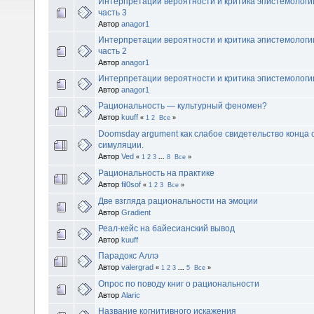
Интерпретации вероятности и критика эпистемологи
часть 3
Автор
anagor1
Интерпретации вероятности и критика эпистемологи
часть 2
Автор
anagor1
Интерпретации вероятности и критика эпистемолог
Автор
anagor1
Рациональность — культурный феномен?
Автор
kuuff
«
1
2
Все
»
Doomsday argument как слабое свидетельство конца с
симуляции.
Автор
Ved
«
1
2
3
...
8
Все
»
Рациональность на практике
Автор
fil0sof
«
1
2
3
Все
»
Две взгляда рациональности на эмоции
Автор
Gradient
Реал-кейс на байесианский вывод
Автор
kuuff
Парадокс Аллэ
Автор
valergrad
«
1
2
3
...
5
Все
»
Опрос по поводу книг о рациональности
Автор
Alaric
Название когнитивного искажения