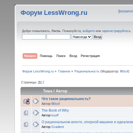
Форум LessWrong.ru
[
lesswro
Добро пожаловать,
Гость
. Пожалуйста,
войдите
или
зарегистрируйтесь
.
Начало
Помощь
Поиск
Вход
Регистрация
Форум LessWrong.ru
»
Главное
»
Рациональность
(Модератор:
fil0sof
)
Страницы: [
1
]
2
Тема
/
Автор
Что такое рациональность?
Автор
fil0sof
The Book of Why
Автор
kuuff
О рациональном агенте, опорной машине и идеализ
Автор
Gradient