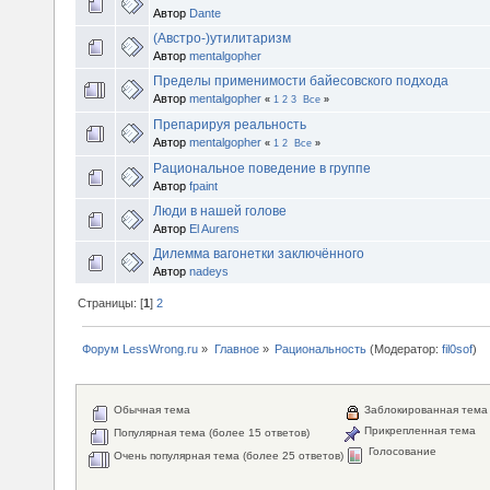
Автор
Dante
(Австро-)утилитаризм
Автор
mentalgopher
Пределы применимости байесовского подхода
Автор
mentalgopher
«
1
2
3
Все
»
Препарируя реальность
Автор
mentalgopher
«
1
2
Все
»
Рациональное поведение в группе
Автор
fpaint
Люди в нашей голове
Автор
El Aurens
Дилемма вагонетки заключённого
Автор
nadeys
Страницы: [
1
]
2
Форум LessWrong.ru
»
Главное
»
Рациональность
(Модератор:
fil0sof
)
Обычная тема
Заблокированная тема
Прикрепленная тема
Популярная тема (более 15 ответов)
Голосование
Очень популярная тема (более 25 ответов)