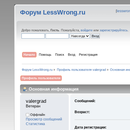
Форум LessWrong.ru
[
lesswro
Добро пожаловать,
Гость
. Пожалуйста,
войдите
или
зарегистрируйтесь
.
Начало
Помощь
Поиск
Вход
Регистрация
Форум LessWrong.ru
»
Профиль пользователя valergrad
»
Основная ин
Профиль пользователя
Основная информация
valergrad 
Сообщений:
Ветеран
Возраст:
Оффлайн
Просмотр сообщений
Статистика
Дата регистрации: