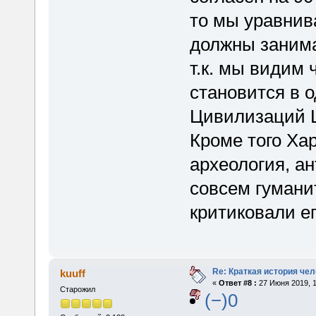
то мы уравнив
должны занима
т.к. мы видим 
становится в о
Цивилизаций 
Кроме того Ха
археология, ан
совсем гумани
критиковали ег
Re: Краткая история че
kuuff
«
Ответ #8 :
27 Июня 2019, 1
Старожил
(−)0