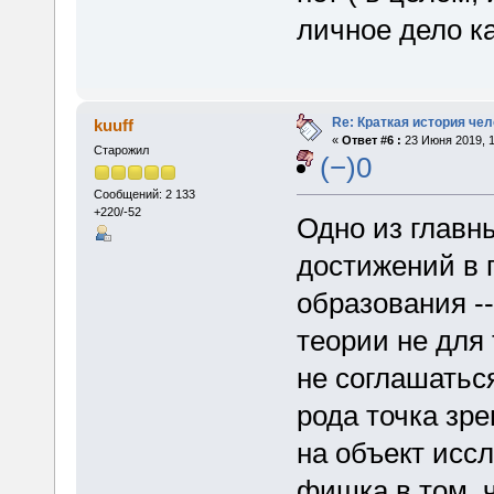
личное дело к
Re: Краткая история че
kuuff
«
Ответ #6 :
23 Июня 2019, 1
Старожил
(−)0
Сообщений: 2 133
+220/-52
Одно из главн
достижений в 
образования --
теории не для 
не соглашаться
рода точка зре
на объект иссл
фишка в том, 