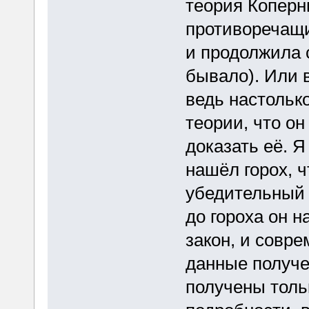
теория Коперн
противоречащи
и продолжила с
бывало). Или 
ведь настольк
теории, что о
доказать её. Я
нашёл горох, 
убедительный 
до гороха он н
закон, и совре
данные получ
получены толь