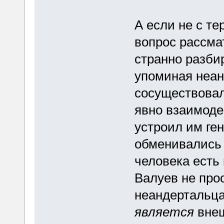
А если не с те
вопрос рассма
странно разби
упоминая неан
сосуществовал
явно взаимоде
устроил им ген
обменивались 
человека есть
Валуев не про
неандертальца
является
внеш