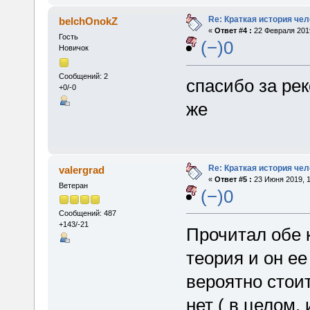
Re: Краткая история че
belchOnokZ
«
Ответ #4 :
22 Февраля 2019
Гость
(−)0
Новичок
Сообщений: 2
спасибо за ре
+0/-0
же
Re: Краткая история че
valergrad
«
Ответ #5 :
23 Июня 2019, 1
Ветеран
(−)0
Сообщений: 487
+143/-21
Прочитал обе к
теория и он е
вероятно стоит
нет ( в целом,