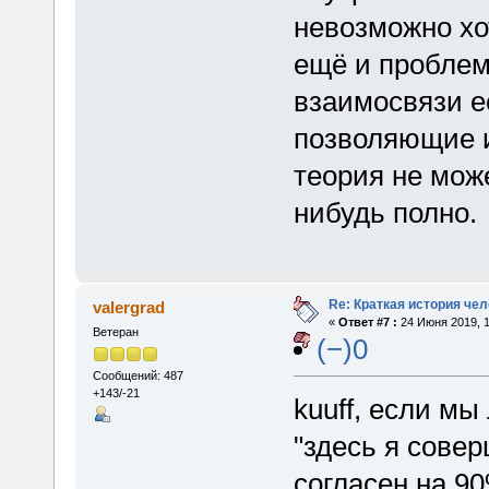
невозможно хот
ещё и проблем
взаимосвязи е
позволяющие и
теория не мож
нибудь полно.
Re: Краткая история че
valergrad
«
Ответ #7 :
24 Июня 2019, 1
Ветеран
(−)0
Сообщений: 487
+143/-21
kuuff, если м
"здесь я совер
согласен на 90