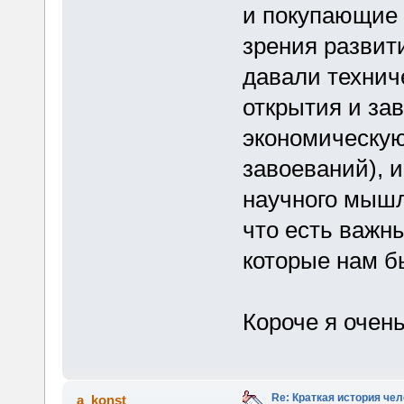
и покупающие 
зрения развит
давали технич
открытия и за
экономическую
завоеваний), и
научного мышле
что есть важн
которые нам б
Короче я очен
Re: Краткая история че
a_konst