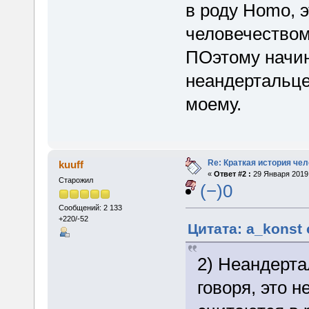
в роду Homo, э
человечеством,
ПОэтому начин
неандертальцев
моему.
Re: Краткая история че
kuuff
«
Ответ #2 :
29 Января 2019,
Старожил
(−)0
Сообщений: 2 133
+220/-52
Цитата: a_konst 
2) Неандерта
говоря, это 