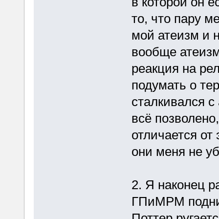
в которой он е
то, что пару м
мой атеизм и н
вообще атеизм 
реакция на ре
подумать о те
сталкивался с 
всё позволено
отличается от 
они меня не у
2. Я наконец р
ГПиМРМ подним
Поттер ругает