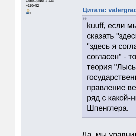
Сообщений: 2 133
+220/-52
Цитата: valergra
kuuff, если 
сказать "здес
"здесь я согл
согласен" - 
теория "Лыс
государствен
правление ве
ряд с какой-
Шпенглера.
Да, мы уравни