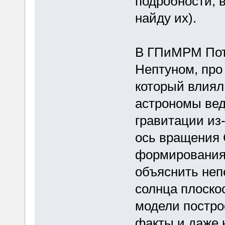
подробности, 
найду их).
В ГПиМРМ Потт
Нептуном, про
который влиял
астрономы вед
гравитации из-
ось вращения
формирования 
объяснить неп
солнца плоско
модели постро
факты и даже 