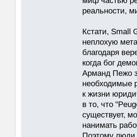
миф частью ре
реальности, м
Кстати, Small 
неплохую мета
благодаря вер
когда бог дем
Арманд Пежо з
необходимые р
к жизни юриди
в то, что "Peu
существует, мо
нанимать рабо
Поэтому люди 