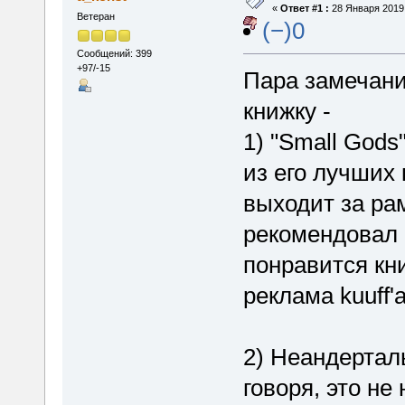
«
Ответ #1 :
28 Января 2019,
Ветеран
(−)0
Сообщений: 399
+97/-15
Пара замечаний
книжку -
1) "Small God
из его лучших 
выходит за ра
рекомендовал е
понравится кн
реклама kuuff'
2) Неандерталь
говоря, это не