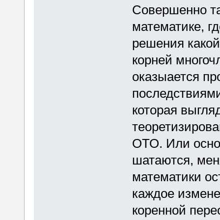
Совершенно та
математике, г
решения какой-
корней многочл
оказыается пр
последствиями
которая выгля
теоретизирова
ОТО. Или осно
шатаются, мен
математики ос
каждое измене
коренной перес