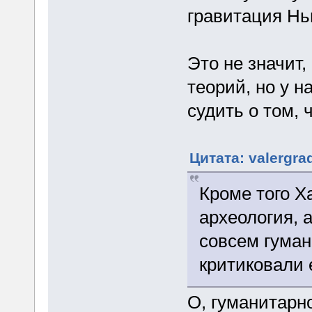
гравитация Нь
Это не значит,
теорий, но у н
судить о том, ч
Цитата: valergra
Кроме того Х
археология, а
совсем гуман
критиковали е
О, гуманитарно