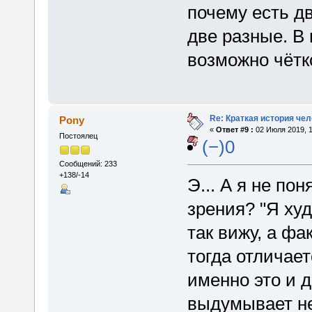
почему есть д
две разные. В 
возможно чётк
Re: Краткая история че
Pony
«
Ответ #9 :
02 Июля 2019, 1
Постоялец
(−)0
Сообщений: 233
+138/-14
Э... А я не пон
зрения? "Я худ
так вижу, а фа
тогда отличае
именно это и д
выдумывает н