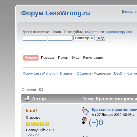
Форум LessWrong.ru
[
lesswro
Добро пожаловать,
Гость
. Пожалуйста,
войдите
или
зарегистрируйтесь
.
Начало
Помощь
Поиск
Вход
Регистрация
Форум LessWrong.ru
»
Главное
»
Общение
(Модератор:
fil0sof
) »
Кратк
Страницы: [
1
]
Автор
Тема: Краткая история 
Краткая история челове
kuuff
«
:
27 Января 2019, 08:06 »
Старожил
(−)0
Сообщений: 2 133
+220/-52