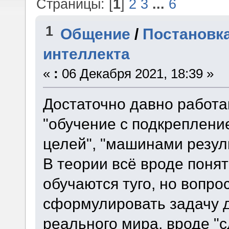
Страницы: [
1
]
2
3
...
6
1
Общение
/
Постановка
интеллекта
«
:
06 Декабря 2021, 18:39 »
Достаточно давно работ
"обучение с подкрепление
целей", "машинами резул
В теории всё вроде понят
обучаются туго, но вопро
сформулировать задачу 
реального мира, вроде "с