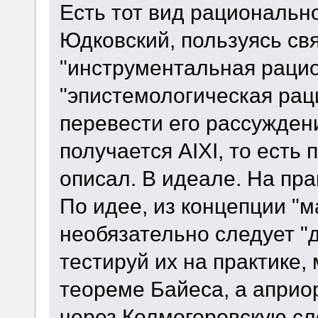
Есть тот вид рационально
Юдковский, пользуясь св
"инструментальная рацио
"эпистемологическая раци
перевести его рассужден
получается AIXI, то есть
описал. В идеале. На пра
По идее, из концепции "
необязательно следует "д
тестируй их на практике,
теореме Байеса, а априо
через Колмогоровскую сло