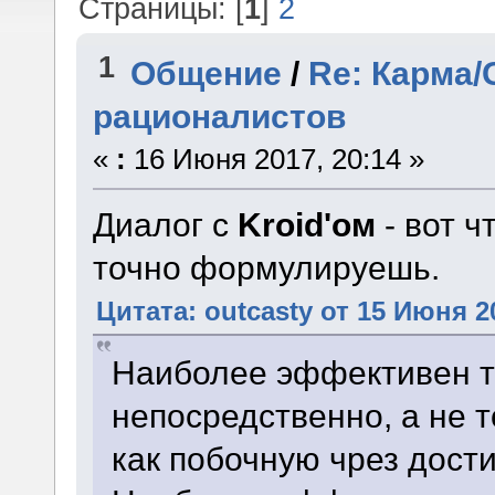
Страницы: [
1
]
2
1
Общение
/
Re: Карма/
рационалистов
«
:
16 Июня 2017, 20:14 »
Диалог с
Kroid'ом
- вот ч
точно формулируешь.
Цитата: outcasty от 15 Июня 20
Наиболее эффективен то
непосредственно, а не т
как побочную чрез дост