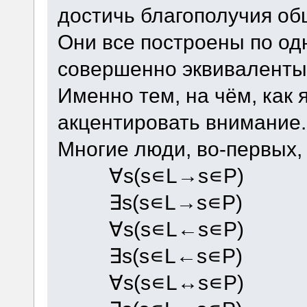
достичь благополучия об
Они все построены по од
совершенно эквиваленты.
Именно тем, на чём, как 
акцентировать внимание.
Многие люди, во-первых,
∀s(s∊L→s∊P)
∃s(s∊L→s∊P)
∀s(s∊L←s∊P)
∃s(s∊L←s∊P)
∀s(s∊L↔s∊P)