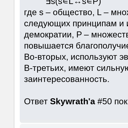
∃s(s∊L↔s∊P)
где s – общество, L – мн
следующих принципам и
демократии, P – множеств
повышается благополучи
Во-вторых, используют эв
В-третьих, имеют сильн
заинтересованность.
Ответ
Skywrath'a
#50 пок