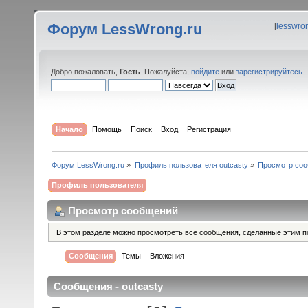
Форум LessWrong.ru
[
lesswro
Добро пожаловать,
Гость
. Пожалуйста,
войдите
или
зарегистрируйтесь
.
Начало
Помощь
Поиск
Вход
Регистрация
Форум LessWrong.ru
»
Профиль пользователя outcasty
»
Просмотр со
Профиль пользователя
Просмотр сообщений
В этом разделе можно просмотреть все сообщения, сделанные этим п
Сообщения
Темы
Вложения
Сообщения - outcasty