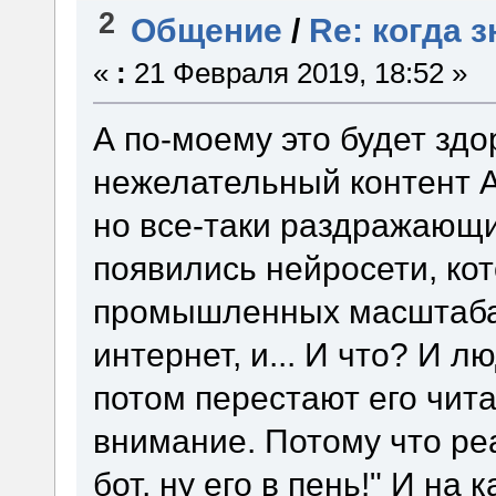
2
Общение
/
Re: когда 
«
:
21 Февраля 2019, 18:52 »
А по-моему это будет здо
нежелательный контент А
но все-таки раздражающи
появились нейросети, кот
промышленных масштабах
интернет, и... И что? И л
потом перестают его чит
внимание. Потому что реа
бот, ну его в пень!" И н