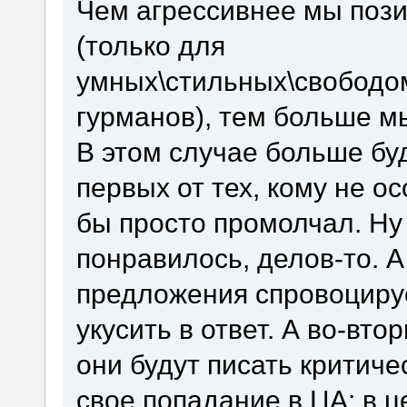
Чем агрессивнее мы поз
(только для
умных\стильных\свобод
гурманов), тем больше м
В этом случае больше бу
первых от тех, кому не о
бы просто промолчал. Ну
понравилось, делов-то. А
предложения спровоцируе
укусить в ответ. А во-вто
они будут писать критиче
свое попадание в ЦА: в це